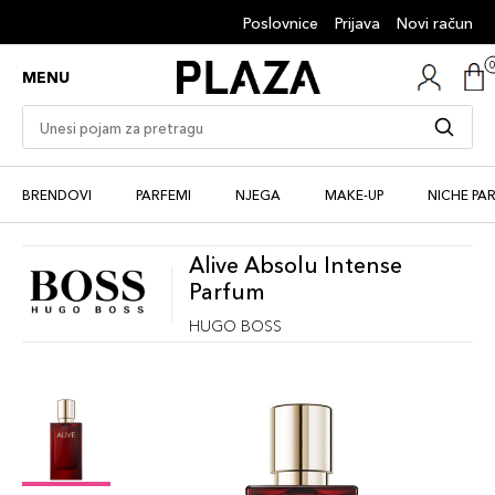
Poslovnice
Prijava
Novi račun
MENU
BRENDOVI
PARFEMI
NJEGA
MAKE-UP
NICHE PA
Alive Absolu Intense
Parfum
HUGO BOSS