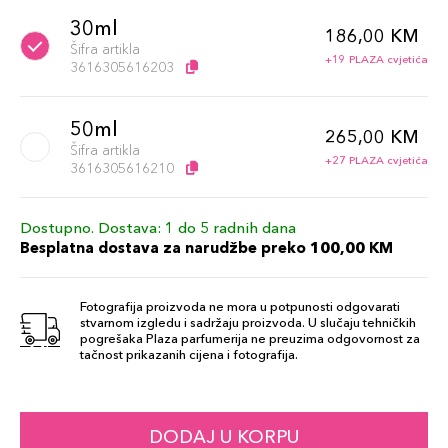
30ml
186,00 KM
Šifra artikla
+19 PLAZA cvjetića
3616305616203
50ml
265,00 KM
Šifra artikla
+27 PLAZA cvjetića
3616305616210
Dostupno. Dostava: 1 do 5 radnih dana
Besplatna dostava za narudžbe preko 100,00 KM
Fotografija proizvoda ne mora u potpunosti odgovarati
stvarnom izgledu i sadržaju proizvoda. U slučaju tehničkih
pogrešaka Plaza parfumerija ne preuzima odgovornost za
tačnost prikazanih cijena i fotografija.
DODAJ U KORPU