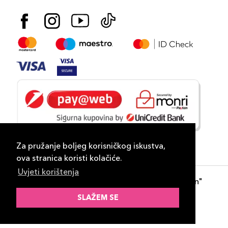
Za pružanje boljeg korisničkog iskustva,
ova stranica koristi kolačiće.
Uvjeti korištenja
Copyright 2026
PLAZA
- "DP Lux Distribution"
d.o.o. Banja Luka
SLAŽEM SE
Razvili
ID-S Consulting d.o.o. Sarajevo