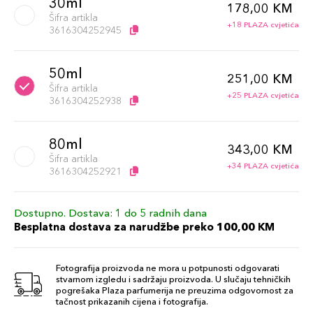
30ml
178,00 KM
Šifra artikla
+18 PLAZA cvjetića
3616304252945
50ml
251,00 KM
Šifra artikla
+25 PLAZA cvjetića
3616304252938
80ml
343,00 KM
Šifra artikla
+34 PLAZA cvjetića
3616304252921
Dostupno. Dostava: 1 do 5 radnih dana
Besplatna dostava za narudžbe preko 100,00 KM
Fotografija proizvoda ne mora u potpunosti odgovarati
stvarnom izgledu i sadržaju proizvoda. U slučaju tehničkih
pogrešaka Plaza parfumerija ne preuzima odgovornost za
tačnost prikazanih cijena i fotografija.