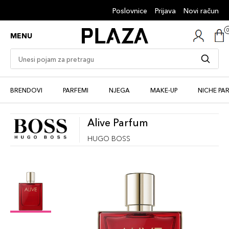
Poslovnice
Prijava
Novi račun
MENU
BRENDOVI
PARFEMI
NJEGA
MAKE-UP
NICHE PA
Alive Parfum
HUGO BOSS