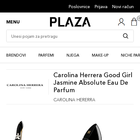
Poslovnice
Prijava
Novi račun
MENU
BRENDOVI
PARFEMI
NJEGA
MAKE-UP
NICHE PA
Carolina Herrera Good Girl
Jasmine Absolute Eau De
Parfum
CAROLINA HERERRA