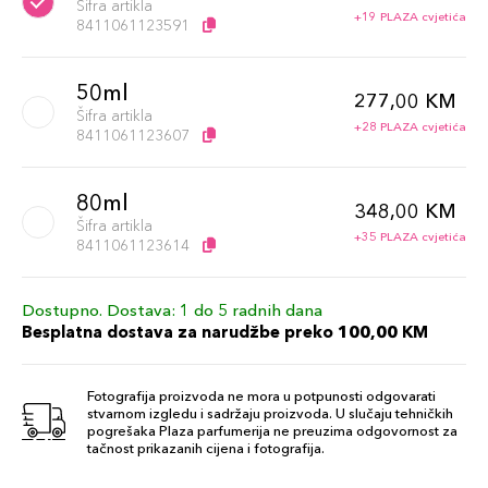
Šifra artikla
+19 PLAZA cvjetića
8411061123591
50ml
277,00 KM
Šifra artikla
+28 PLAZA cvjetića
8411061123607
80ml
348,00 KM
Šifra artikla
+35 PLAZA cvjetića
8411061123614
Dostupno. Dostava: 1 do 5 radnih dana
Besplatna dostava za narudžbe preko 100,00 KM
Fotografija proizvoda ne mora u potpunosti odgovarati
stvarnom izgledu i sadržaju proizvoda. U slučaju tehničkih
pogrešaka Plaza parfumerija ne preuzima odgovornost za
tačnost prikazanih cijena i fotografija.