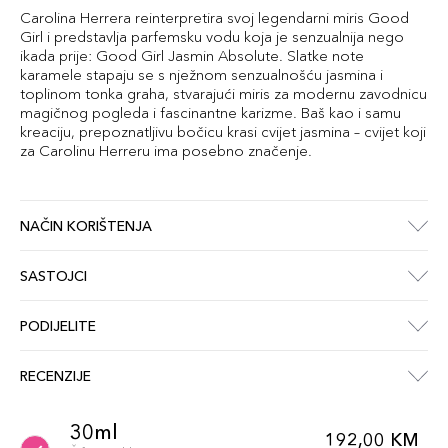
Carolina Herrera reinterpretira svoj legendarni miris Good
Girl i predstavlja parfemsku vodu koja je senzualnija nego
ikada prije: Good Girl Jasmin Absolute. Slatke note
karamele stapaju se s nježnom senzualnošću jasmina i
toplinom tonka graha, stvarajući miris za modernu zavodnicu
magičnog pogleda i fascinantne karizme. Baš kao i samu
kreaciju, prepoznatljivu bočicu krasi cvijet jasmina – cvijet koji
za Carolinu Herreru ima posebno značenje.
NAČIN KORIŠTENJA
SASTOJCI
PODIJELITE
RECENZIJE
30ml
192,00 KM