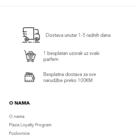
Dostava unutar 1-5 radnih dana
1 besplatan uzorak uz svaki
parfem
Besplatna dostava za sve
narudźbe preko 100KM
O NAMA
O nama
Plaza Loyalty Program
Poslovnice