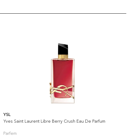
YSL
P
Yves Saint Laurent Libre Berry Crush Eau De Parfum
M
Parfem
P