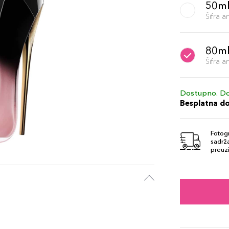
50m
Šifra 
80m
Šifra 
Dostupno. Do
Besplatna d
Fotogr
sadrža
preuzi