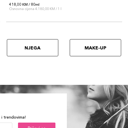
418,00 KM / 80ml
Osnovna cijena 4.180,00 KM / 1 l
NJEGA
MAKE-UP
a i trendovima!