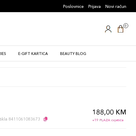
Poslovnice
Prijava
Novi račun
0
IES
E-GIFT KARTICA
BEAUTY BLOG
188,00 KM
l
artikla 8411061083673
+19 PLAZA cvjetića