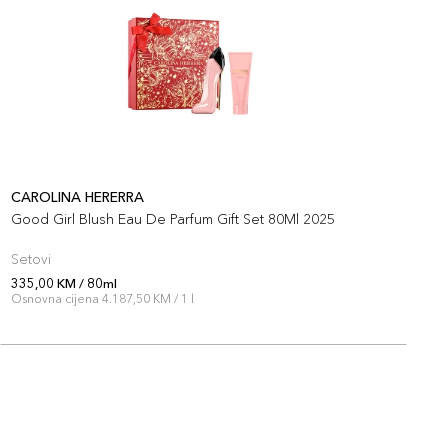
CAROLINA HERERRA
C
Good Girl Blush Eau De Parfum Gift Set 80Ml 2025
L
Setovi
P
335,00 KM / 80ml
2
Osnovna cijena 4.187,50 KM / 1 l
O