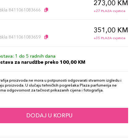
273,00 KM
l
artikla 8411061083666
+27 PLAZA cvjetića
351,00 KM
l
artikla 8411061083659
+35 PLAZA cvjetića
stava: 1 do 5 radnih dana
ostava za narudžbe preko 100,00 KM
afija proizvoda ne mora u potpunosti odgovarati stvarnom izgledu i
ju proizvoda. U slučaju tehničkih pogrešaka Plaza parfumerija ne
ma odgovornost za tačnost prikazanih cijena i fotografija.
DODAJ U KORPU