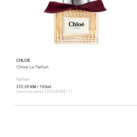
CHLOE
Chloé Le Parfum
Parfem
355,00 KM / 100ml
Osnovna cijena 3.550,00 KM / 1 l