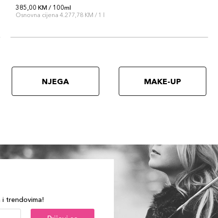
385,00 KM / 100ml
Osnovna cijena 4.277,78 KM / 1 l
NJEGA
MAKE-UP
a i trendovima!