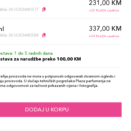
231,00 KM
l
artikla 3616303445577
+23 PLAZA cvjetića
337,00 KM
ml
artikla 3616303445584
+34 PLAZA cvjetića
stava: 1 do 5 radnih dana
ostava za narudžbe preko 100,00 KM
afija proizvoda ne mora u potpunosti odgovarati stvarnom izgledu i
ju proizvoda. U slučaju tehničkih pogrešaka Plaza parfumerija ne
ma odgovornost za tačnost prikazanih cijena i fotografija.
DODAJ U KORPU