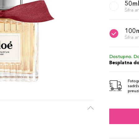
50m
Šifra 
100
Šifra 
Dostupno. Do
Besplatna d
Fotogr
sadrža
preuzi