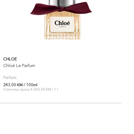
CHLOE
C
Chloé Le Parfum
C
Parfem
P
243,00 KM / 100ml
2
Osnovna cijena 4.860,00 KM / 1 l
O