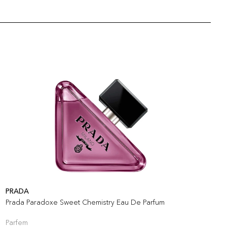
PRADA
J
Prada Paradoxe Sweet Chemistry Eau De Parfum
D
Parfem
P