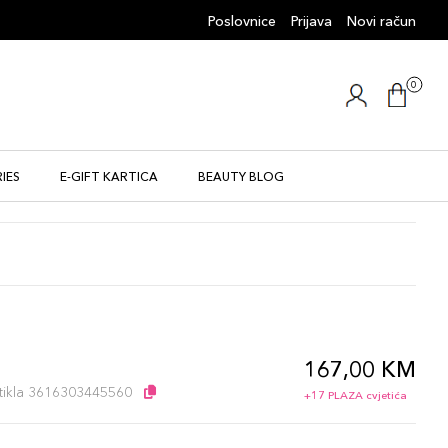
Poslovnice
Prijava
Novi račun
0
IES
E-GIFT KARTICA
BEAUTY BLOG
167,00 KM
l
artikla 3616303445560
+17 PLAZA cvjetića