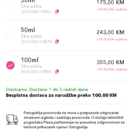
30ml
175,00 KM
Šifra artikla
+18 PLAZA cvjetića
3616306110861
50ml
243,00 KM
Šifra artikla
+24 PLAZA cvjetića
3616306110878
100ml
355,00 KM
Šifra artikla
+36 PLAZA cvjetića
3616306110885
Dostupno. Dostava: 1 do 5 radnih dana
Besplatna dostava za narudžbe preko 100,00 KM
Fotografija proizvoda ne mora u potpunosti odgovarati
stvarnom izgledu i sadržaju proizvoda. U slučaju tehničkih
pogrešaka Plaza parfumerija ne preuzima odgovornost za
tačnost prikazanih cijena i fotografija.