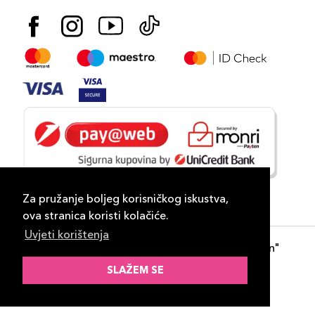
Za pružanje boljeg korisničkog iskustva,
ova stranica koristi kolačiće.
Uvjeti korištenja
Copyright 2026
PLAZA
- "DP Lux Distribution"
d.o.o. Banja Luka
SLAŽEM SE
Razvili
ID-S Consulting d.o.o. Sarajevo