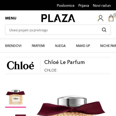
Poslovnice
Prijava
Novi račun
MENU
BRENDOVI
PARFEMI
NJEGA
MAKE-UP
NICHE PA
Chloé Le Parfum
CHLOE