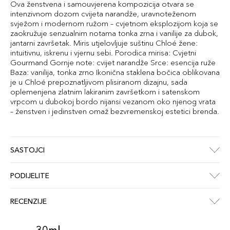
Ova ženstvena i samouvjerena kompozicija otvara se
intenzivnom dozom cvijeta narandže, uravnoteženom
svježom i modernom ružom – cvjetnom eksplozijom koja se
zaokružuje senzualnim notama tonka zrna i vanilije za dubok,
jantarni završetak. Miris utjelovljuje suštinu Chloé žene:
intuitivnu, iskrenu i vjernu sebi. Porodica mirisa: Cvjetni
Gourmand Gornje note: cvijet narandže Srce: esencija ruže
Baza: vanilija, tonka zrno Ikonična staklena bočica oblikovana
je u Chloé prepoznatljivom plisiranom dizajnu, sada
oplemenjena zlatnim lakiranim završetkom i satenskom
vrpcom u dubokoj bordo nijansi vezanom oko njenog vrata
– ženstven i jedinstven omaž bezvremenskoj estetici brenda.
SASTOJCI
PODIJELITE
RECENZIJE