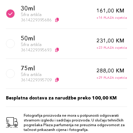
30ml
161,00 KM
Šifra artikla
+16 PLAZA cvjetića
3614229395686
50ml
231,00 KM
Šifra artikla
+23 PLAZA cvjetića
3614229395693
75ml
288,00 KM
Šifra artikla
+29 PLAZA cvjetića
3614229395709
Besplatna dostava za narudžbe preko 100,00 KM
Fotografija proizvoda ne mora u potpunosti odgovarati
stvarnom izgledu i sadržaju proizvoda. U slučaju tehničkih
pogrešaka Plaza parfumerija ne preuzima odgovornost za
tačnost prikazanih cijena i fotografija.