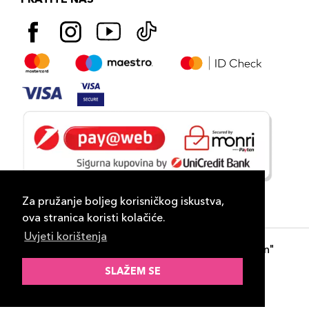
Za pružanje boljeg korisničkog iskustva,
ova stranica koristi kolačiće.
Uvjeti korištenja
Copyright 2026
PLAZA
- "DP Lux Distribution"
d.o.o. Banja Luka
SLAŽEM SE
Razvili
ID-S Consulting d.o.o. Sarajevo