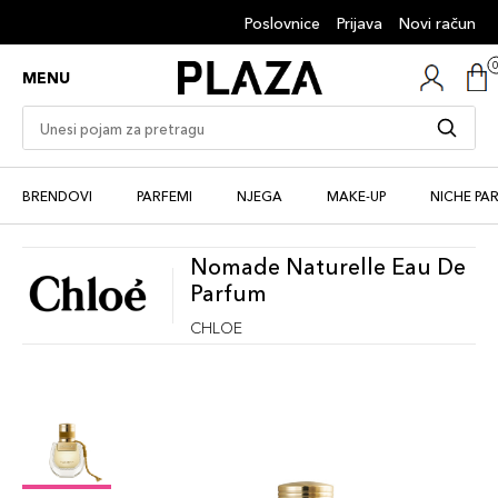
Poslovnice
Prijava
Novi račun
MENU
BRENDOVI
PARFEMI
NJEGA
MAKE-UP
NICHE PA
Nomade Naturelle Eau De
Parfum
CHLOE