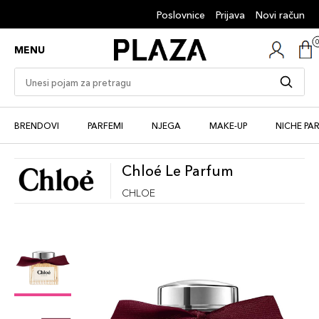
Poslovnice
Prijava
Novi račun
MENU
BRENDOVI
PARFEMI
NJEGA
MAKE-UP
NICHE PA
Chloé Le Parfum
CHLOE