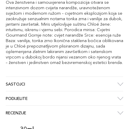
Ova ženstvena i samouvjerena kompozicija otvara se
intenzivnom dozom cvijeta narandže, uravnoteženom
svježom i modernom ružom – cvjetnom eksplozijom koja se
zaokružuje senzualnim notama tonka zrna i vanilije za dubok,
jantarni završetak. Miris utjelovljuje suštinu Chloé žene:
intuitivnu, iskrenu i vjernu sebi. Porodica mirisa: Cvjetni
Gourmand Gornje note: cvijet narandže Srce: esencija ruže
Baza: vanilija, tonka zrno Ikonična staklena bočica oblikovana
je u Chloé prepoznatljivom plisiranom dizajnu, sada
oplemenjena zlatnim lakiranim završetkom i satenskom
vrpcom u dubokoj bordo nijansi vezanom oko njenog vrata
– ženstven i jedinstven omaž bezvremenskoj estetici brenda.
SASTOJCI
PODIJELITE
RECENZIJE