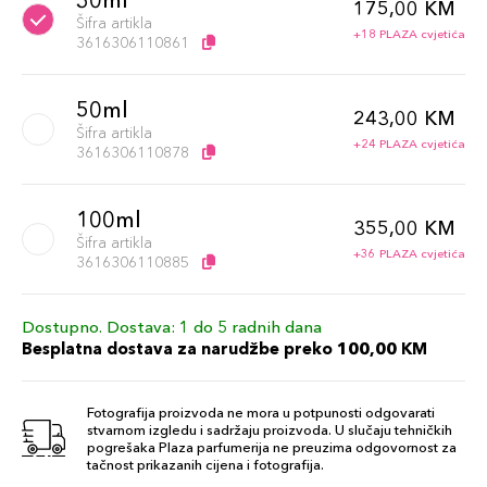
30ml
175,00 KM
Šifra artikla
+18 PLAZA cvjetića
3616306110861
50ml
243,00 KM
Šifra artikla
+24 PLAZA cvjetića
3616306110878
100ml
355,00 KM
Šifra artikla
+36 PLAZA cvjetića
3616306110885
Dostupno. Dostava: 1 do 5 radnih dana
Besplatna dostava za narudžbe preko 100,00 KM
Fotografija proizvoda ne mora u potpunosti odgovarati
stvarnom izgledu i sadržaju proizvoda. U slučaju tehničkih
pogrešaka Plaza parfumerija ne preuzima odgovornost za
tačnost prikazanih cijena i fotografija.