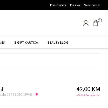
Poslovnice
Prijava
Novi račun
0
IES
E-GIFT KARTICA
BEAUTY BLOG
49,00 KM
ml
artikla 3616308013948
+5 PLAZA cvjetića