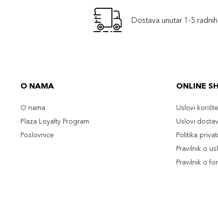
Dostava unutar 1-5 radni
O NAMA
ONLINE S
O nama
Uslovi korišt
Plaza Loyalty Program
Uslovi dosta
Poslovnice
Politika priva
Pravilnik o u
Pravilnik o fo