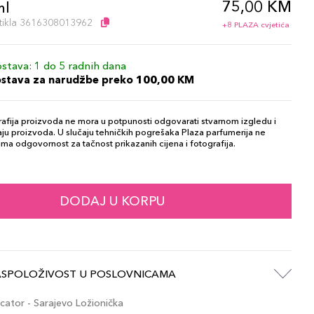
75,00 KM
ml
artikla 3616308013962
+8 PLAZA cvjetića
stava: 1 do 5 radnih dana
ostava za narudžbe preko 100,00 KM
afija proizvoda ne mora u potpunosti odgovarati stvarnom izgledu i
ju proizvoda. U slučaju tehničkih pogrešaka Plaza parfumerija ne
ma odgovornost za tačnost prikazanih cijena i fotografija.
DODAJ U KORPU
ASPOLOŽIVOST U POSLOVNICAMA
ator - Sarajevo Ložionička