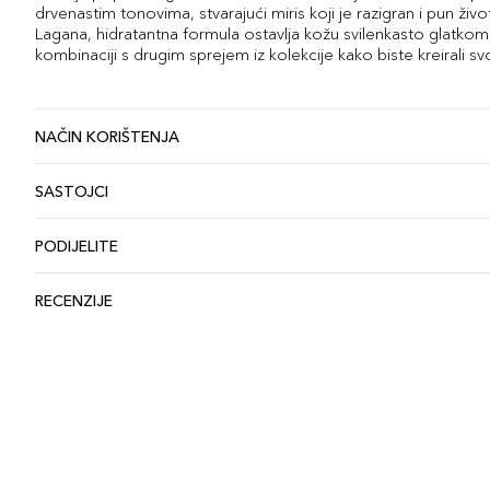
drvenastim tonovima, stvarajući miris koji je razigran i pun život
Lagana, hidratantna formula ostavlja kožu svilenkasto glatkom 
kombinaciji s drugim sprejem iz kolekcije kako biste kreirali svoj 
NAČIN KORIŠTENJA
SASTOJCI
PODIJELITE
RECENZIJE