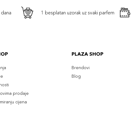
h dana
1 besplatan uzorak uz svaki parfem
HOP
PLAZA SHOP
enja
Brendovi
ve
Blog
tnosti
slovima prodaje
rmiranju cijena