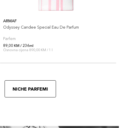
ARMAF
L
Odyssey Candee Special Eau De Parfum
A
Parfem
P
89,00 KM / 236ml
8
Osnovna cijena 890,00 KM / 1 l
NICHE PARFEMI