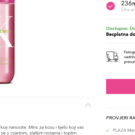
236
Šifra 
Dostupno. Do
Besplatna d
Fotogr
sadrža
preuzi
PROVJERI R
koji nanosite. Miris za kosu i tijelo koji vas
PLAZA Merc
e s cvjetnim, slatkim notama i toplim