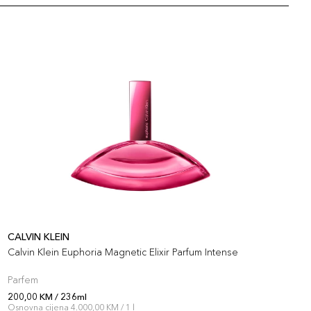
CALVIN KLEIN
C
Calvin Klein Euphoria Magnetic Elixir Parfum Intense
C
Parfem
P
200,00 KM / 236ml
2
Osnovna cijena 4.000,00 KM / 1 l
O