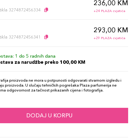
236,00 KM
l
artikla 3274872456334
+24 PLAZA cvjetića
293,00 KM
l
artikla 3274872456341
+29 PLAZA cvjetića
stava: 1 do 5 radnih dana
ostava za narudžbe preko 100,00 KM
afija proizvoda ne mora u potpunosti odgovarati stvarnom izgledu i
ju proizvoda. U slučaju tehničkih pogrešaka Plaza parfumerija ne
ma odgovornost za tačnost prikazanih cijena i fotografija.
DODAJ U KORPU