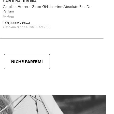
CAROLINA HERERRA
A
Carolina Herrera Good Girl Jasmine Absolute Eau De
A
Parfum
Parfem
P
348,00 KM / 80ml
3
Osnovna cijena 4.350,00 KM / 1 l
O
NICHE PARFEMI