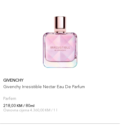
GIVENCHY
G
Givenchy Irresistible Nectar Eau De Parfum
G
Parfem
P
218,00 KM / 80ml
1
Osnovna cijena 4.360,00 KM / 1 l
O