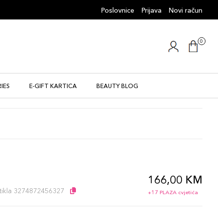
Poslovnice
Prijava
Novi račun
0
IES
E-GIFT KARTICA
BEAUTY BLOG
166,00 KM
l
artikla 3274872456327
+17 PLAZA cvjetića