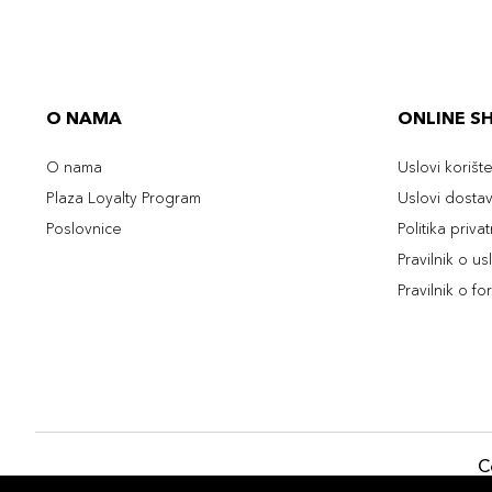
O NAMA
ONLINE S
O nama
Uslovi korišt
Plaza Loyalty Program
Uslovi dosta
Poslovnice
Politika priva
Pravilnik o u
Pravilnik o fo
C