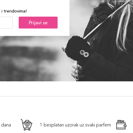
a i trendovima!
Prijavi se
h dana
1 besplatan uzorak uz svaki parfem