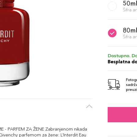
50m
Šifra 
80m
Šifra 
Dostupno. Do
Besplatna d
Fotogr
sadrža
preuzi
E - PARFEM ZA ŽENE Zabranjenom nikada
M Givenchy parfemom za žene: L’Interdit Eau