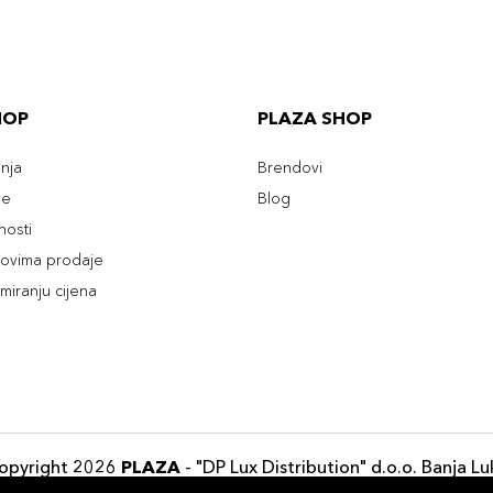
HOP
PLAZA SHOP
enja
Brendovi
ve
Blog
tnosti
slovima prodaje
rmiranju cijena
opyright 2026
PLAZA
- "DP Lux Distribution" d.o.o. Banja Lu
Razvili
ID-S Consulting d.o.o. Sarajevo