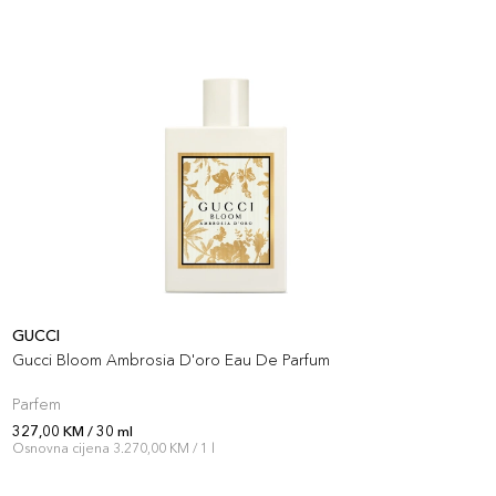
GUCCI
G
Gucci Bloom Ambrosia D'oro Eau De Parfum
G
Parfem
P
327,00 KM / 30 ml
3
Osnovna cijena 3.270,00 KM / 1 l
O