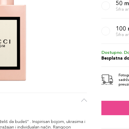
50 m
Šifra 
100 
Šifra 
Dostupno. Do
Besplatna d
Fotogr
sadrža
preuzi
eliš da budeš“ . Inspirisan bojom, ukrasima i
ražajan i individualan način. Rangoon