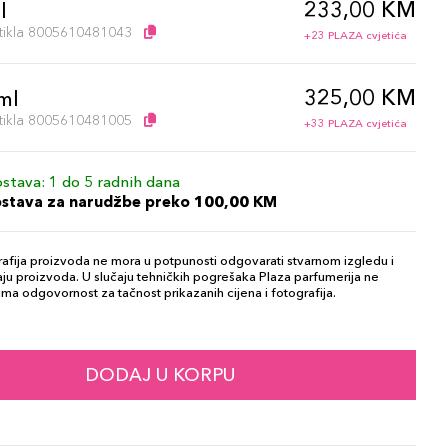
233,00 KM
l
artikla 8005610481043
+23 PLAZA cvjetića
325,00 KM
ml
artikla 8005610481005
+33 PLAZA cvjetića
stava: 1 do 5 radnih dana
ostava za narudžbe preko 100,00 KM
afija proizvoda ne mora u potpunosti odgovarati stvarnom izgledu i
ju proizvoda. U slučaju tehničkih pogrešaka Plaza parfumerija ne
ma odgovornost za tačnost prikazanih cijena i fotografija.
DODAJ U KORPU