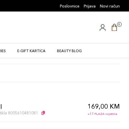
Poslovnice
Prijava
Novi račun
0
IES
E-GIFT KARTICA
BEAUTY BLOG
169,00 KM
l
artikla 8005610481081
+17 PLAZA cvjetića