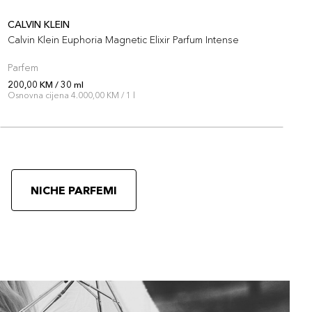
CALVIN KLEIN
C
Calvin Klein Euphoria Magnetic Elixir Parfum Intense
C
Parfem
P
200,00 KM / 30 ml
2
Osnovna cijena 4.000,00 KM / 1 l
O
NICHE PARFEMI