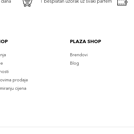
h dana
1 besplatan uzorak uz svaki parfem
HOP
PLAZA SHOP
enja
Brendovi
ve
Blog
tnosti
slovima prodaje
rmiranju cijena