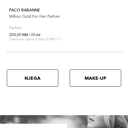
PACO RABANNE
Million Gold For Her Parfum
Parfem
200,00 KM / 30 ml
Osnovna cijena 6.666,67 KM / 1 l
NJEGA
MAKE-UP