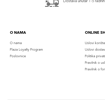
Dostava unutar 1-5 radni
O NAMA
ONLINE S
O nama
Uslovi korišt
Plaza Loyalty Program
Uslovi dosta
Poslovnice
Politika priva
Pravilnik o u
Pravilnik o fo