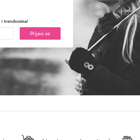
a i trendovima!
Prijavi se