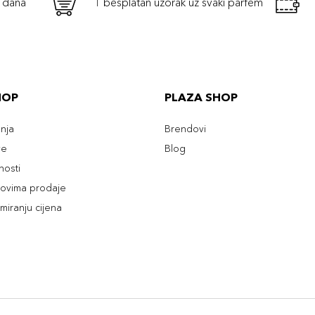
h dana
1 besplatan uzorak uz svaki parfem
HOP
PLAZA SHOP
enja
Brendovi
ve
Blog
tnosti
slovima prodaje
rmiranju cijena