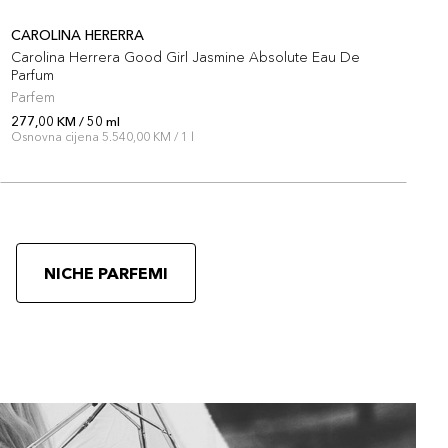
CAROLINA HERERRA
Carolina Herrera Good Girl Jasmine Absolute Eau De
D
Parfum
Parfem
P
277,00 KM / 50 ml
2
Osnovna cijena 5.540,00 KM / 1 l
O
NICHE PARFEMI