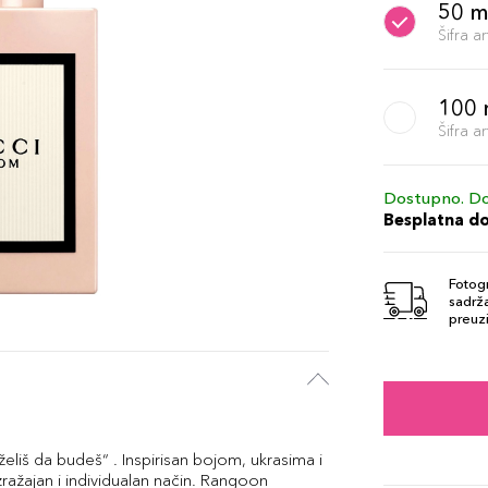
50 m
Šifra 
100 
Šifra 
Dostupno. Do
Besplatna d
Fotogr
sadrža
preuzi
eliš da budeš“ . Inspirisan bojom, ukrasima i
ražajan i individualan način. Rangoon