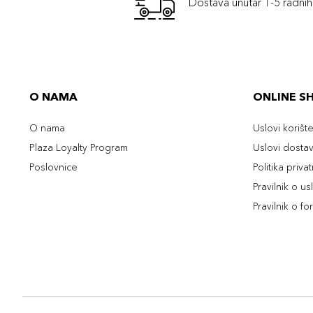
Dostava unutar 1-5 radni
O NAMA
ONLINE S
O nama
Uslovi korišt
Plaza Loyalty Program
Uslovi dosta
Poslovnice
Politika priva
Pravilnik o u
Pravilnik o fo