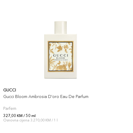
GUCCI
G
Gucci Bloom Ambrosia D'oro Eau De Parfum
G
Parfem
P
327,00 KM / 50 ml
3
Osnovna cijena 3.270,00 KM / 1 l
O