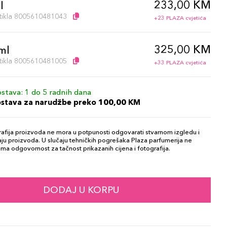
233,00 KM
l
artikla 8005610481043
+23 PLAZA cvjetića
325,00 KM
ml
artikla 8005610481005
+33 PLAZA cvjetića
stava: 1 do 5 radnih dana
ostava za narudžbe preko 100,00 KM
afija proizvoda ne mora u potpunosti odgovarati stvarnom izgledu i
ju proizvoda. U slučaju tehničkih pogrešaka Plaza parfumerija ne
ma odgovornost za tačnost prikazanih cijena i fotografija.
DODAJ U KORPU