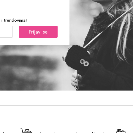
a i trendovima!
Prijavi se