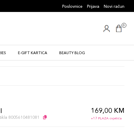
Poslovnice
Prijava
Novi račun
0
IES
E-GIFT KARTICA
BEAUTY BLOG
169,00 KM
l
artikla 8005610481081
+17 PLAZA cvjetića