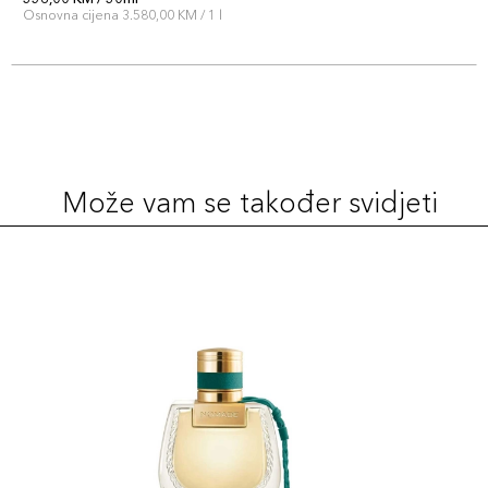
Osnovna cijena 3.580,00 KM / 1 l
Može vam se također svidjeti