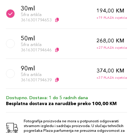
30ml
194,00 KM
Šifra artikla
+19 PLAZA cvjetića
3616301794653
50ml
268,00 KM
Šifra artikla
+27 PLAZA cvjetića
3616301794646
90ml
374,00 KM
Šifra artikla
+37 PLAZA cvjetića
3616301794639
Dostupno. Dostava: 1 do 5 radnih dana
Besplatna dostava za narudžbe preko 100,00 KM
Fotografija proizvoda ne mora u potpunosti odgovarati
stvarnom izgledu i sadržaju proizvoda. U slučaju tehničkih
pogrešaka Plaza parfumerija ne preuzima odgovornost za