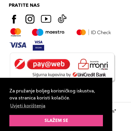
PRATITE NAS
Za pružanje boljeg korisničkog iskustva,
ova stranica koristi kolačiće.
Uvjeti korištenja
Copyright 2026
PLAZA
- "DP Lux Distribution"
d.o.o. Banja Luka
SLAŽEM SE
Razvili
ID-S Consulting d.o.o. Sarajevo