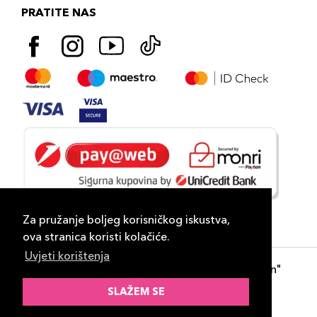
PRATITE NAS
Za pružanje boljeg korisničkog iskustva,
ova stranica koristi kolačiće.
Uvjeti korištenja
Copyright 2026
PLAZA
- "DP Lux Distribution"
d.o.o. Banja Luka
SLAŽEM SE
Razvili
ID-S Consulting d.o.o. Sarajevo