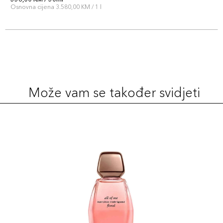
Osnovna cijena 3.580,00 KM / 1 l
Može vam se također svidjeti