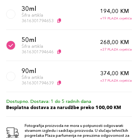
30ml
194,00 KM
Šifra artikla
+19 PLAZA cvjetića
3616301794653
50ml
268,00 KM
Šifra artikla
+27 PLAZA cvjetića
3616301794646
90ml
374,00 KM
Šifra artikla
+37 PLAZA cvjetića
3616301794639
Dostupno. Dostava: 1 do 5 radnih dana
Besplatna dostava za narudžbe preko 100,00 KM
Fotografija proizvoda ne mora u potpunosti odgovarati
stvarnom izgledu i sadržaju proizvoda. U slučaju tehničkih
pogrešaka Plaza parfumerija ne preuzima odgovornost za