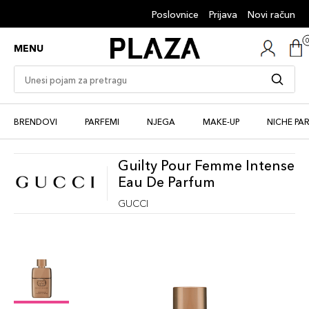
Poslovnice
Prijava
Novi račun
MENU
BRENDOVI
PARFEMI
NJEGA
MAKE-UP
NICHE PA
Guilty Pour Femme Intense
Eau De Parfum
GUCCI