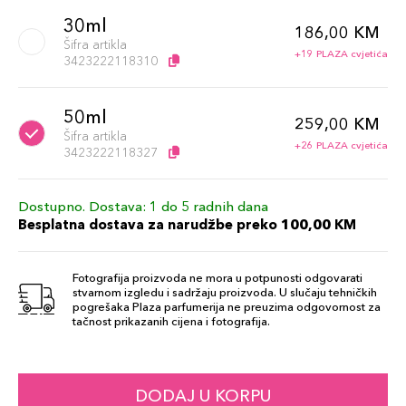
30ml
186,00 KM
Šifra artikla
+19 PLAZA cvjetića
3423222118310
50ml
259,00 KM
Šifra artikla
+26 PLAZA cvjetića
3423222118327
Dostupno. Dostava: 1 do 5 radnih dana
Besplatna dostava za narudžbe preko 100,00 KM
Fotografija proizvoda ne mora u potpunosti odgovarati
stvarnom izgledu i sadržaju proizvoda. U slučaju tehničkih
pogrešaka Plaza parfumerija ne preuzima odgovornost za
tačnost prikazanih cijena i fotografija.
DODAJ U KORPU