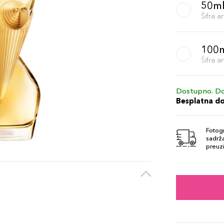
50m
Šifra 
100
Šifra 
Dostupno. Do
Besplatna d
Fotogr
sadrža
preuzi