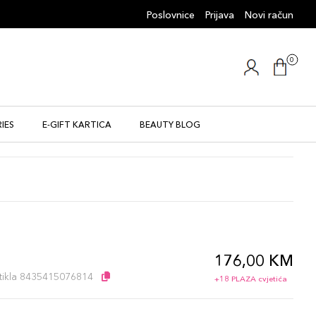
Poslovnice
Prijava
Novi račun
0
IES
E-GIFT KARTICA
BEAUTY BLOG
176,00 KM
l
artikla 8435415076814
+18 PLAZA cvjetića