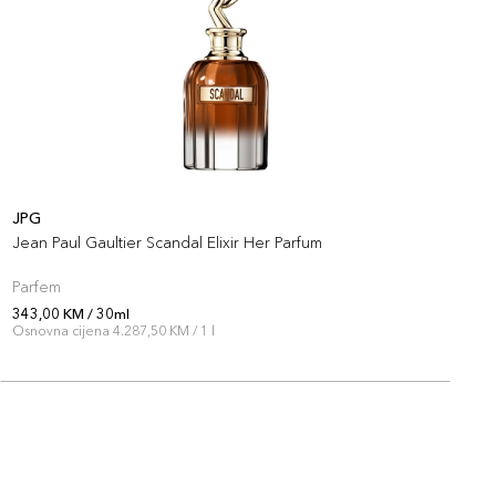
JPG
J
Jean Paul Gaultier Scandal Elixir Her Parfum
J
Parfem
P
343,00 KM / 30ml
3
Osnovna cijena 4.287,50 KM / 1 l
O