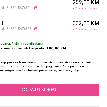
259,00 KM
l
artikla 8435415076821
+26 PLAZA cvjetića
332,00 KM
ml
artikla 8435415076838
+33 PLAZA cvjetića
stava: 1 do 5 radnih dana
ostava za narudžbe preko 100,00 KM
afija proizvoda ne mora u potpunosti odgovarati stvarnom izgledu i
ju proizvoda. U slučaju tehničkih pogrešaka Plaza parfumerija ne
ma odgovornost za tačnost prikazanih cijena i fotografija.
DODAJ U KORPU