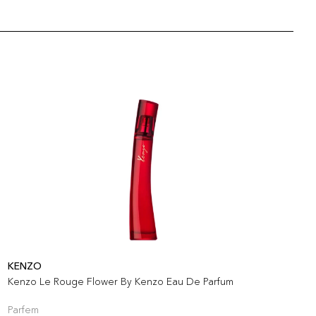
KENZO
M
Kenzo Le Rouge Flower By Kenzo Eau De Parfum
M
Parfem
P