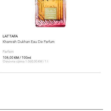
LATTAFA
L
Khamrah Dukhan Eau De Parfum
K
Parfem
P
106,00 KM / 100ml
1
Osnovna cijena 1.060,00 KM / 1 l
O