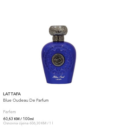
LATTAFA
Blue Oudeau De Parfum
Parfem
60,63 KM / 100ml
Osnovna cijena 606,30 KM / 1 l