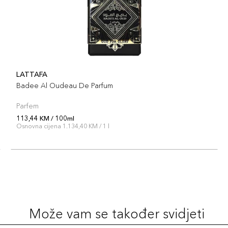
LATTAFA
Badee Al Oudeau De Parfum
Parfem
113,44 KM / 100ml
Osnovna cijena 1.134,40 KM / 1 l
Može vam se također svidjeti