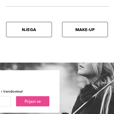
NJEGA
MAKE-UP
a i trendovima!
Prijavi se