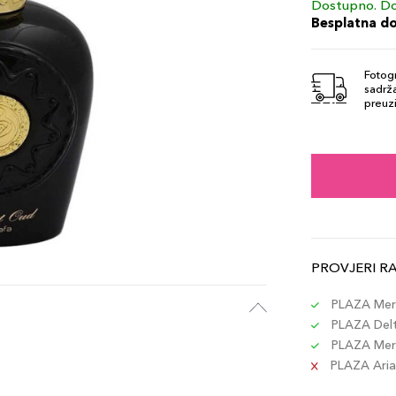
Dostupno. Do
Besplatna d
Fotogr
sadrža
preuzi
PROVJERI R
PLAZA Merc
PLAZA Delta
PLAZA Merc
PLAZA Aria 