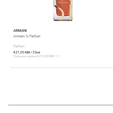
ARMANI
Armani Si Parfum
Parfem
421,00 KM / 30ml
Osnovna cijena 4.210,00 KM / 1 l