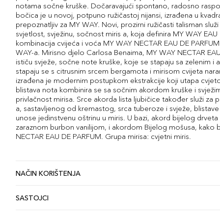
notama sočne kruške. Dočaravajući spontano, radosno raspol
bočica je u novoj, potpuno ružičastoj nijansi, izrađena u kvadr
prepoznatljiv za MY WAY. Novi, prozirni ružičasti talisman slu
svjetlost, svježinu, sočnost miris a, koja definira MY WAY 
kombinacija cvijeća i voća MY WAY NECTAR EAU DE PARFUM o
WAY-a. Mirisno djelo Carlosa Benaima, MY WAY NECTAR EAU
ističu svježe, sočne note kruške, koje se stapaju sa zelenim
stapaju se s citrusnim srcem bergamota i mirisom cvijeta nar
izrađena je modernim postupkom ekstrakcije koji utapa cvjet
blistava nota kombinira se sa sočnim akordom kruške i svježi
privlačnost mirisa. Srce akorda lista ljubičice također služi 
a, sastavljenog od kremastog, srca tuberoze i svježe, blistave j
unose jedinstvenu oštrinu u miris. U bazi, akord bijelog drve
zaraznom burbon vanilijom, i akordom Bijelog mošusa, kako bi
NECTAR EAU DE PARFUM. Grupa mirisa: cvjetni miris.
NAČIN KORIŠTENJA
SASTOJCI