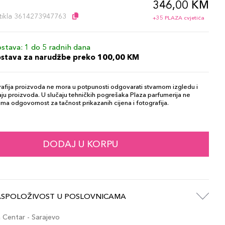
346,00 KM
l
artikla 3614273947763
+35 PLAZA cvjetića
stava: 1 do 5 radnih dana
ostava za narudžbe preko 100,00 KM
afija proizvoda ne mora u potpunosti odgovarati stvarnom izgledu i
ju proizvoda. U slučaju tehničkih pogrešaka Plaza parfumerija ne
ma odgovornost za tačnost prikazanih cijena i fotografija.
DODAJ U KORPU
ASPOLOŽIVOST U POSLOVNICAMA
Centar - Sarajevo