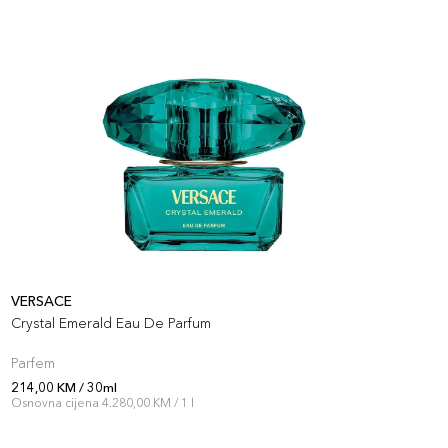
VERSACE
V
Crystal Emerald Eau De Parfum
V
Parfem
P
214,00 KM / 30ml
2
Osnovna cijena 4.280,00 KM / 1 l
O