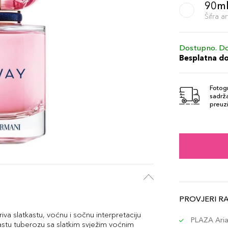
90m
Šifra 
Dostupno. Do
Besplatna d
Fotogr
sadrža
preuzi
PROVJERI R
 slatkastu, voćnu i sočnu interpretaciju
PLAZA Aria 
astu tuberozu sa slatkim svježim voćnim