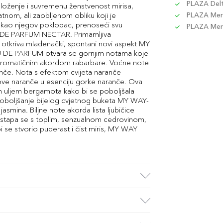
PLAZA Delta
oženje i suvremenu ženstvenost mirisa,
atnom, ali zaobljenom obliku koji je
PLAZA Merc
ži kao njegov poklopac, prenoseći svu
PLAZA Merc
EAU DE PARFUM NECTAR. Primamljiva
tkriva mladenački, spontani novi aspekt MY
 DE PARFUM otvara se gornjim notama koje
 i aromatičnim akordom rabarbare. Voćne note
anče. Nota s efektom cvijeta naranče
ove naranče u esenciju gorke naranče. Ova
m uljem bergamota kako bi se poboljšala
za poboljšanje bijelog cvjetnog buketa MY WAY-
asmina. Biljne note akorda lista ljubičice
ta stapa se s toplim, senzualnom cedrovinom,
 se stvorio puderast i čist miris, MY WAY