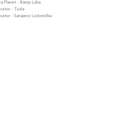
 Planet - Banja Luka
ator - Tuzla
ator - Sarajevo Ložionička