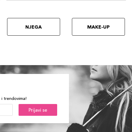
NJEGA
MAKE-UP
a i trendovima!
Prijavi se