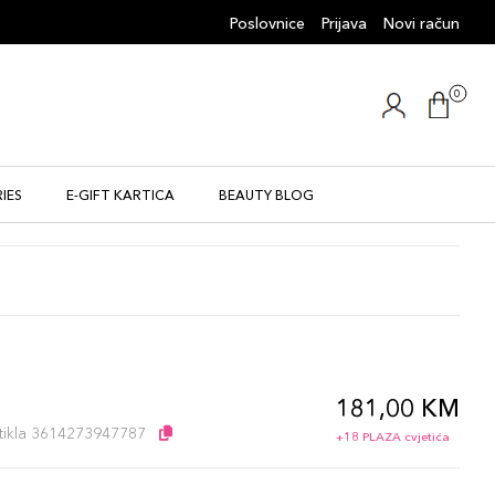
Poslovnice
Prijava
Novi račun
0
IES
E-GIFT KARTICA
BEAUTY BLOG
181,00 KM
l
artikla 3614273947787
+18 PLAZA cvjetića