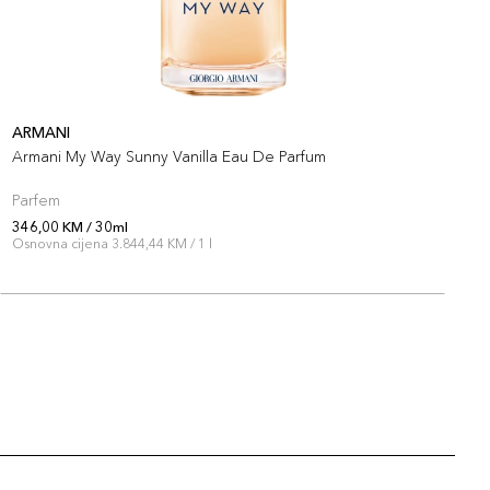
ARMANI
A
Armani My Way Sunny Vanilla Eau De Parfum
A
Parfem
P
346,00 KM / 30ml
3
Osnovna cijena 3.844,44 KM / 1 l
O