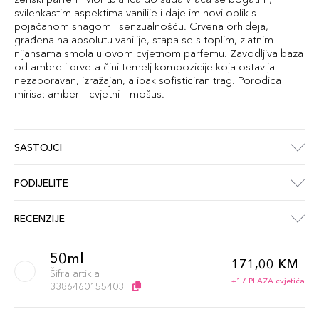
svilenkastim aspektima vanilije i daje im novi oblik s
pojačanom snagom i senzualnošću. Crvena orhideja,
građena na apsolutu vanilije, stapa se s toplim, zlatnim
nijansama smola u ovom cvjetnom parfemu. Zavodljiva baza
od ambre i drveta čini temelj kompozicije koja ostavlja
nezaboravan, izražajan, a ipak sofisticiran trag. Porodica
mirisa: amber – cvjetni – mošus.
SASTOJCI
PODIJELITE
RECENZIJE
50ml
171,00 KM
Šifra artikla
+17 PLAZA cvjetića
3386460155403