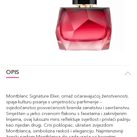
OPIS
Montblanc Signature Elixir, omaž očaravajućoj ženstvenosti,
spaja kulturu pisanja s umjetnošću parfimerije –
svjedočanstvo posvećenosti brenda zanatstvu i savršenstvu.
Smješten u jarko crvenom flakonu s fasetama i zakrivljenim
linijama, ovaj luksuzni miris reflektuje svjetlost i privlači pažnju
kao nijedan drugi. Crni poklopac, ukrašen zvijezdom
Montblanca, simbolizira raskoš i eleganciju. Najintenzivniji
ženski parfem Montblanca do sada vraća se bogatim,