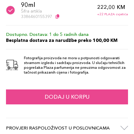
90ml
222,00 KM
Šifra artikla
+22 PLAZA cvjetića
3386460155397
Dostupno. Dostava: 1 do 5 radnih dana
Besplatna dostava za narudžbe preko 100,00 KM
Fotografija proizvoda ne mora u potpunosti odgovarati
stvarnom izgledu i sadržaju proizvoda. U slučaju tehničkih
pogrešaka Plaza parfumerija ne preuzima odgovornost za
tačnost prikazanih cijena i fotografija.
DODAJ U KORPU
PROVJERI RASPOLOŽIVOST U POSLOVNICAMA