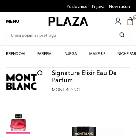
Poslovnice
Prijava
Novi račun
MENU
BRENDOVI
PARFEMI
NJEGA
MAKE-UP
NICHE PA
Signature Elixir Eau De
Parfum
MONT BLANC