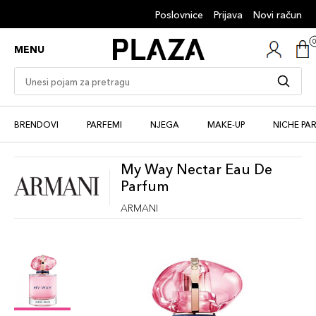
Poslovnice
Prijava
Novi račun
MENU
BRENDOVI
PARFEMI
NJEGA
MAKE-UP
NICHE PA
My Way Nectar Eau De
Parfum
ARMANI