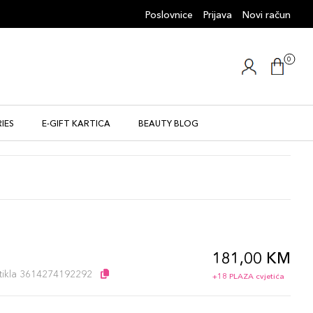
Poslovnice
Prijava
Novi račun
0
IES
E-GIFT KARTICA
BEAUTY BLOG
181,00 KM
l
artikla 3614274192292
+18 PLAZA cvjetića