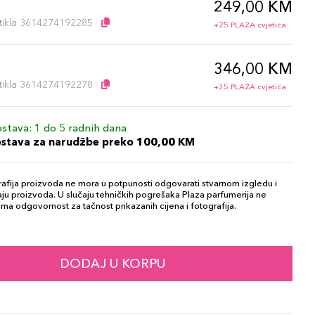
249,00 KM
l
artikla 3614274192285
+25 PLAZA cvjetića
346,00 KM
l
artikla 3614274192278
+35 PLAZA cvjetića
stava: 1 do 5 radnih dana
ostava za narudžbe preko 100,00 KM
afija proizvoda ne mora u potpunosti odgovarati stvarnom izgledu i
ju proizvoda. U slučaju tehničkih pogrešaka Plaza parfumerija ne
ma odgovornost za tačnost prikazanih cijena i fotografija.
DODAJ U KORPU