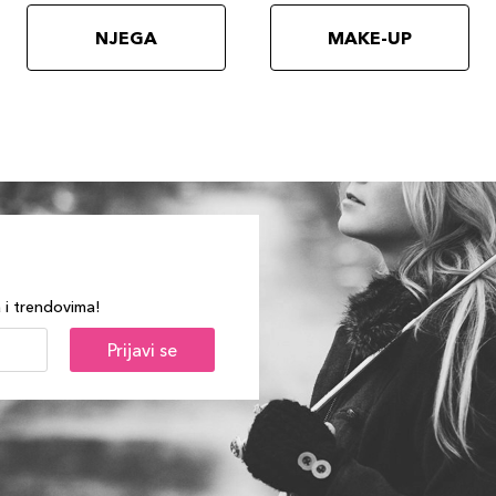
NJEGA
MAKE-UP
a i trendovima!
Prijavi se