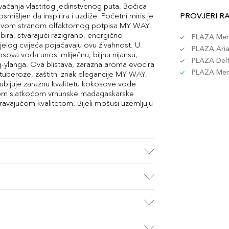
vaćanja vlastitog jedinstvenog puta. Bočica
osmišljen da inspirira i uzdiže. Početni miris je
PROVJERI R
ivom stranom olfaktornog potpisa MY WAY.
ira, stvarajući razigrano, energično
PLAZA Merc
jelog cvijeća pojačavaju ovu živahnost. U
PLAZA Aria 
sova voda unosi mliječnu, biljnu nijansu,
PLAZA Delta
ng-ylanga. Ova blistava, zarazna aroma evocira
PLAZA Merc
 tuberoze, zaštitni znak elegancije MY WAY,
ubljuje zaraznu kvalitetu kokosove vode
nom slatkoćom vrhunske madagaskarske
ravajućom kvalitetom. Bijeli mošusi uzemljuju