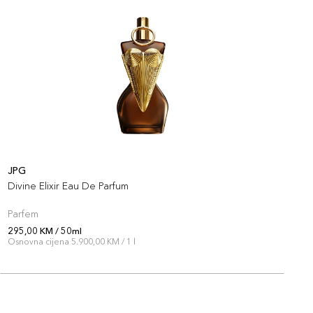
JPG
P
Divine Elixir Eau De Parfum
M
Parfem
P
295,00 KM / 50ml
2
Osnovna cijena 5.900,00 KM / 1 l
O