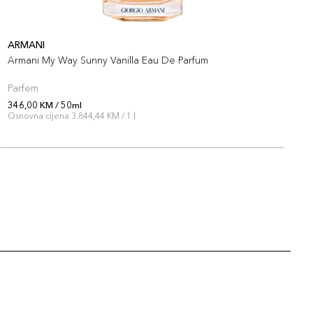
ARMANI
A
Armani My Way Sunny Vanilla Eau De Parfum
A
Parfem
P
346,00 KM / 50ml
3
Osnovna cijena 3.844,44 KM / 1 l
O