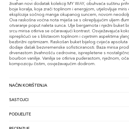
živahan novi dodatak kolekciji MY WAY, obuhvaća suštinu prih
boje koralja, koja zrači toplinom i energijom, utjelovljuje miris 
eksplozija sočnog manga okupanog suncem, novom neodolj
Ova raskošna voćna nota miješa se s okrepljujućim uljem đumb
otvaranje poput naleta sunca. Ulje bergamota i nježni buket bi
srcu mirisa otkriva se očaravajući kontrast. Osvježavajuća koko
ispreplićući se s blistavom toplinom i cvjetnim aspektima yla
bezbrižni optimizam. Raskošan buket bijelog cvijeća apsoluta
dodaje dašak bezvremenske sofisticiranosti. Baza mirisa prod
drvenastom živahnošću cedrovine, isprepletene s nostalgič
bourbon vanilije. Vanilija se otkriva puderastom, nježnom, oča
kompoziciju čistim, osvježavajućim dodirom.
NAČIN KORIŠTENJA
SASTOJCI
PODIJELITE
RECENZIJE