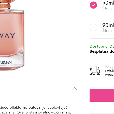
50m
Šifra 
90m
Šifra 
Dostupno. Do
Besplatna d
Fotogr
sadrža
preuzi
će olfaktorno putovanje, utjelovljujući
nostima. Ovaj blistavi cvjetno-voćni miris,