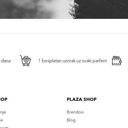
h dana
1 besplatan uzorak uz svaki parfem
HOP
PLAZA SHOP
enja
Brendovi
ve
Blog