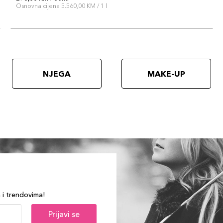
Osnovna cijena 5.560,00 KM / 1 l
NJEGA
MAKE-UP
a i trendovima!
Prijavi se