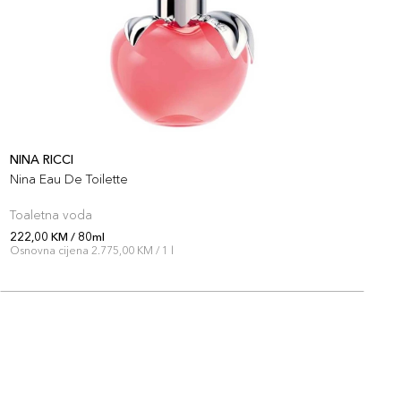
NINA RICCI
N
Nina Eau De Toilette
R
Toaletna voda
P
222,00 KM / 80ml
1
Osnovna cijena 2.775,00 KM / 1 l
O