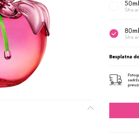
50m
Šifra 
80m
Šifra 
Besplatna d
Fotogr
sadrža
preuzi