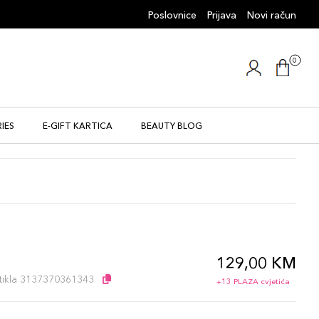
Poslovnice
Prijava
Novi račun
0
IES
E-GIFT KARTICA
BEAUTY BLOG
129,00 KM
l
artikla 3137370361343
+13 PLAZA cvjetića