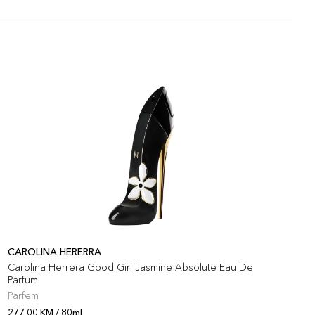
CAROLINA HERERRA
Carolina Herrera Good Girl Jasmine Absolute Eau De
D
Parfum
Parfem
P
277,00 KM / 80ml
2