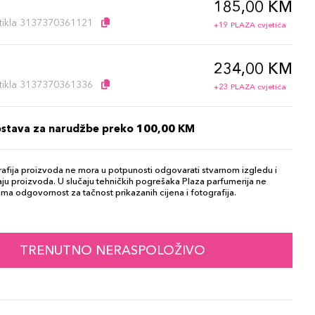
185,00 KM
l
artikla 3137370361121
+19 PLAZA cvjetića
234,00 KM
l
artikla 3137370361336
+23 PLAZA cvjetića
ostava za narudžbe preko 100,00 KM
afija proizvoda ne mora u potpunosti odgovarati stvarnom izgledu i
ju proizvoda. U slučaju tehničkih pogrešaka Plaza parfumerija ne
ma odgovornost za tačnost prikazanih cijena i fotografija.
TRENUTNO NERASPOLOŽIVO