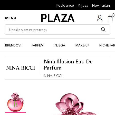
Poslovnice
Prijava
Novi račun
MENU
BRENDOVI
PARFEMI
NJEGA
MAKE-UP
NICHE PA
Nina Illusion Eau De
Parfum
NINA RICCI