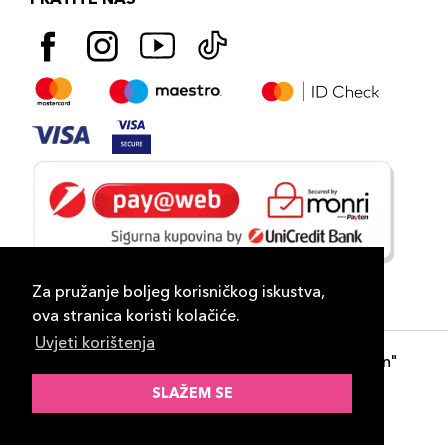
Za pružanje boljeg korisničkog iskustva,
ova stranica koristi kolačiće.
Uvjeti korištenja
Copyright 2026
PLAZA
- "DP Lux Distribution"
d.o.o. Banja Luka
SLAŽEM SE
Razvili
ID-S Consulting d.o.o. Sarajevo