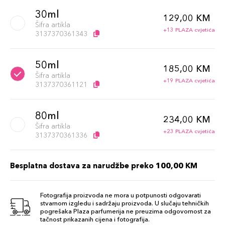
30ml
129,00 KM
Šifra artikla
+13 PLAZA cvjetića
3137370361343
50ml
185,00 KM
Šifra artikla
+19 PLAZA cvjetića
3137370361121
80ml
234,00 KM
Šifra artikla
+23 PLAZA cvjetića
3137370361336
Besplatna dostava za narudžbe preko 100,00 KM
Fotografija proizvoda ne mora u potpunosti odgovarati
stvarnom izgledu i sadržaju proizvoda. U slučaju tehničkih
pogrešaka Plaza parfumerija ne preuzima odgovornost za
tačnost prikazanih cijena i fotografija.