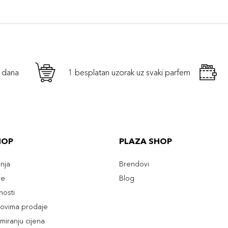
h dana
1 besplatan uzorak uz svaki parfem
HOP
PLAZA SHOP
enja
Brendovi
ve
Blog
tnosti
slovima prodaje
rmiranju cijena