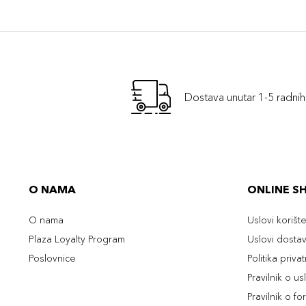
Dostava unutar 1-5 radni
O NAMA
ONLINE S
O nama
Uslovi korišt
Plaza Loyalty Program
Uslovi dosta
Poslovnice
Politika priva
Pravilnik o u
Pravilnik o fo