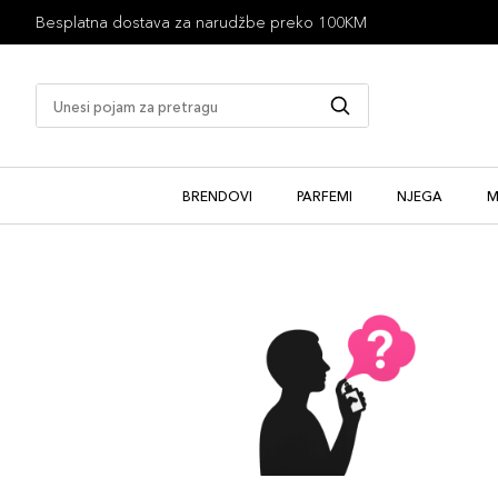
Besplatna dostava za narudžbe preko 100KM
BRENDOVI
PARFEMI
NJEGA
M