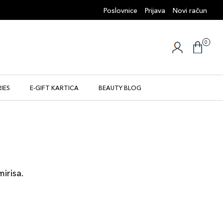
Poslovnice
Prijava
Novi račun
0
IES
E-GIFT KARTICA
BEAUTY BLOG
mirisa.