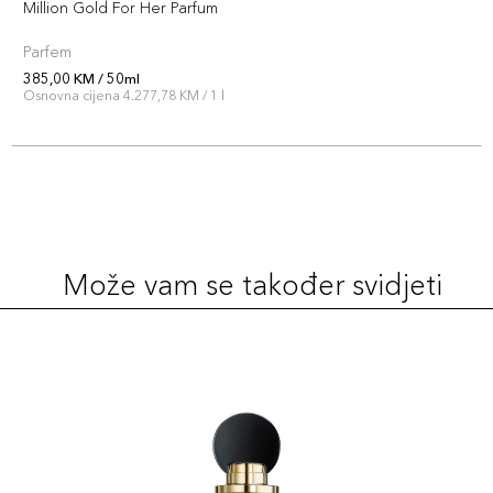
Million Gold For Her Parfum
Parfem
385,00 KM / 50ml
Osnovna cijena 4.277,78 KM / 1 l
Može vam se također svidjeti