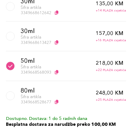
30ml
135,00 KM
Šifra artikla
+14 PLAZA cvjetića
3349668612642
30ml
157,00 KM
Šifra artikla
+16 PLAZA cvjetića
3349668613427
50ml
218,00 KM
Šifra artikla
+22 PLAZA cvjetića
3349668568093
80ml
248,00 KM
Šifra artikla
+25 PLAZA cvjetića
3349668528677
Dostupno. Dostava: 1 do 5 radnih dana
80ml
288,00 KM
Besplatna dostava za narudžbe preko 100,00 KM
Šifra artikla
+29 PLAZA cvjetića
3349668612635