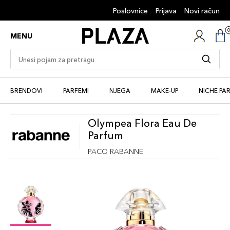
Poslovnice
Prijava
Novi račun
MENU
BRENDOVI
PARFEMI
NJEGA
MAKE-UP
NICHE PA
Olympea Flora Eau De
Parfum
PACO RABANNE