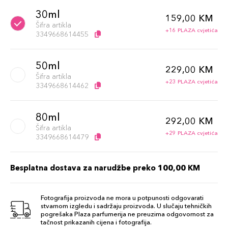
30ml
159,00 KM
Šifra artikla
+16 PLAZA cvjetića
3349668614455
50ml
229,00 KM
Šifra artikla
+23 PLAZA cvjetića
3349668614462
80ml
292,00 KM
Šifra artikla
+29 PLAZA cvjetića
3349668614479
Besplatna dostava za narudžbe preko 100,00 KM
Fotografija proizvoda ne mora u potpunosti odgovarati
stvarnom izgledu i sadržaju proizvoda. U slučaju tehničkih
pogrešaka Plaza parfumerija ne preuzima odgovornost za
tačnost prikazanih cijena i fotografija.