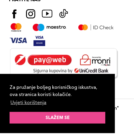
Za pružanje boljeg korisničkog iskustva,
ova stranica koristi kolačiće.
Uvjeti korištenja
Copyright 2026
PLAZA
- "DP Lux Distribution"
d.o.o. Banja Luka
SLAŽEM SE
Razvili
ID-S Consulting d.o.o. Sarajevo