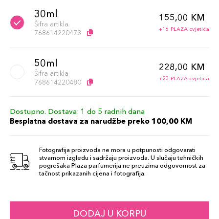
30ml
155,00 KM
Šifra artikla
+16 PLAZA cvjetića
768614220473
50ml
228,00 KM
Šifra artikla
+23 PLAZA cvjetića
768614220480
Dostupno. Dostava: 1 do 5 radnih dana
Besplatna dostava za narudžbe preko 100,00 KM
Fotografija proizvoda ne mora u potpunosti odgovarati
stvarnom izgledu i sadržaju proizvoda. U slučaju tehničkih
pogrešaka Plaza parfumerija ne preuzima odgovornost za
tačnost prikazanih cijena i fotografija.
DODAJ U KORPU