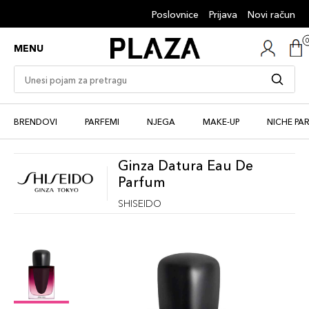
Poslovnice
Prijava
Novi račun
MENU
BRENDOVI
PARFEMI
NJEGA
MAKE-UP
NICHE PA
Ginza Datura Eau De
Parfum
SHISEIDO