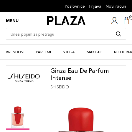
Poslovnice
Prijava
Novi račun
MENU
BRENDOVI
PARFEMI
NJEGA
MAKE-UP
NICHE PA
Ginza Eau De Parfum
Intense
SHISEIDO