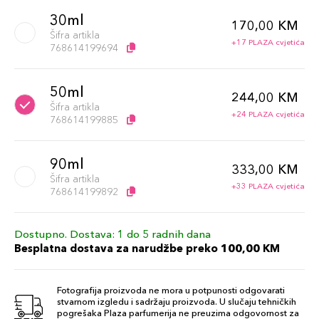
30ml
170,00 KM
Šifra artikla
+17 PLAZA cvjetića
768614199694
50ml
244,00 KM
Šifra artikla
+24 PLAZA cvjetića
768614199885
90ml
333,00 KM
Šifra artikla
+33 PLAZA cvjetića
768614199892
Dostupno. Dostava: 1 do 5 radnih dana
Besplatna dostava za narudžbe preko 100,00 KM
Fotografija proizvoda ne mora u potpunosti odgovarati
stvarnom izgledu i sadržaju proizvoda. U slučaju tehničkih
pogrešaka Plaza parfumerija ne preuzima odgovornost za