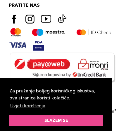
PRATITE NAS
Za pružanje boljeg korisničkog iskustva,
ova stranica koristi kolačiće.
Uvjeti korištenja
Copyright 2026
PLAZA
- "DP Lux Distribution"
d.o.o. Banja Luka
SLAŽEM SE
Razvili
ID-S Consulting d.o.o. Sarajevo