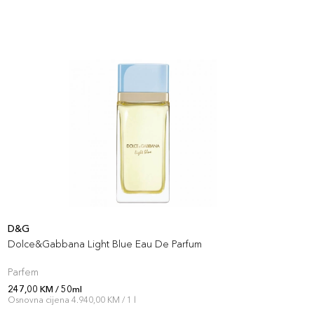
D&G
L
Dolce&Gabbana Light Blue Eau De Parfum
L
Parfem
P
247,00 KM / 50ml
2
Osnovna cijena 4.940,00 KM / 1 l
O