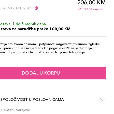
206,00 KM
l
artikla 768614102014
+21 PLAZA cvjetića
stava: 1 do 5 radnih dana
ostava za narudžbe preko 100,00 KM
afija proizvoda ne mora u potpunosti odgovarati stvarnom izgledu i
ju proizvoda. U slučaju tehničkih pogrešaka Plaza parfumerija ne
ma odgovornost za tačnost prikazanih cijena i fotografija.
DODAJ U KORPU
ASPOLOŽIVOST U POSLOVNICAMA
Centar - Sarajevo