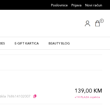
Poslovnice
Prijava
Novi račun
0
IES
E-GIFT KARTICA
BEAUTY BLOG
139,00 KM
l
artikla 768614102007
+14 PLAZA cvjetića