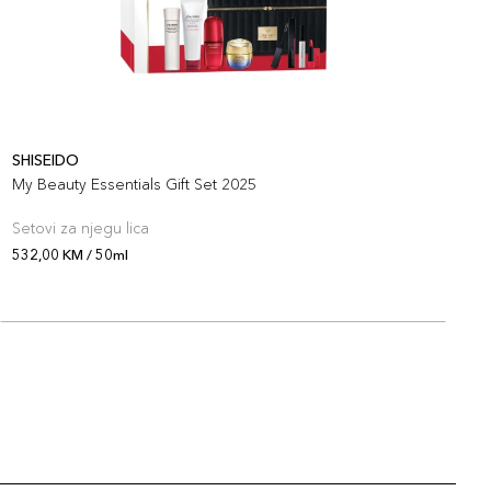
SHISEIDO
S
My Beauty Essentials Gift Set 2025
S
Setovi za njegu lica
S
532,00 KM / 50ml
2
O