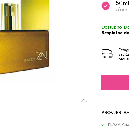
50m
Šifra 
Dostupno. Do
Besplatna d
Fotogr
sadrža
preuzi
PROVJERI R
PLAZA Aria 