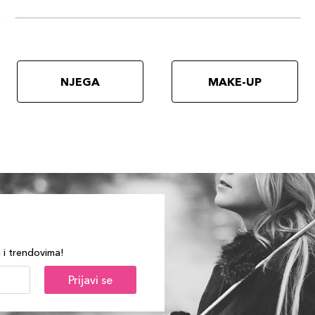
NJEGA
MAKE-UP
a i trendovima!
Prijavi se