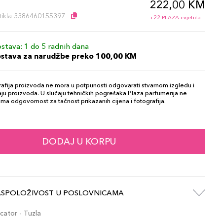
222,00 KM
l
artikla 3386460155397
+22 PLAZA cvjetića
stava: 1 do 5 radnih dana
ostava za narudžbe preko 100,00 KM
afija proizvoda ne mora u potpunosti odgovarati stvarnom izgledu i
ju proizvoda. U slučaju tehničkih pogrešaka Plaza parfumerija ne
ma odgovornost za tačnost prikazanih cijena i fotografija.
DODAJ U KORPU
ASPOLOŽIVOST U POSLOVNICAMA
ator - Tuzla