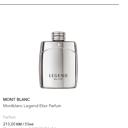
MONT BLANC
M
Montblanc Legend Elixir Parfum
E
Parfem
S
213,00 KM / 50ml
2