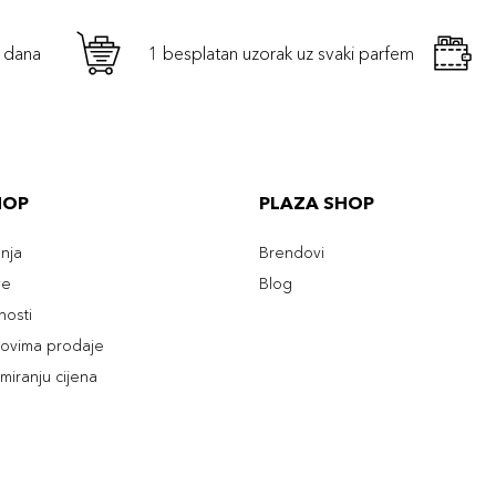
h dana
1 besplatan uzorak uz svaki parfem
HOP
PLAZA SHOP
enja
Brendovi
ve
Blog
tnosti
slovima prodaje
rmiranju cijena