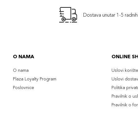
Dostava unutar 1-5 radni
O NAMA
ONLINE S
O nama
Uslovi korišt
Plaza Loyalty Program
Uslovi dosta
Poslovnice
Politika priva
Pravilnik o u
Pravilnik o fo