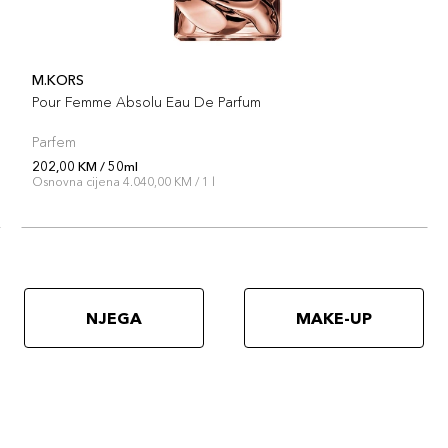
M.KORS
Pour Femme Absolu Eau De Parfum
Parfem
202,00 KM / 50ml
Osnovna cijena 4.040,00 KM / 1 l
NJEGA
MAKE-UP