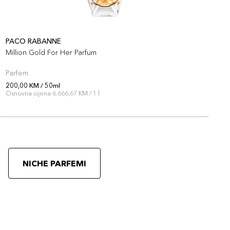
PACO RABANNE
C
Million Gold For Her Parfum
C
Parfem
P
200,00 KM / 50ml
2
Osnovna cijena 6.666,67 KM / 1 l
O
NICHE PARFEMI