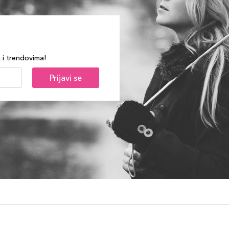
a i trendovima!
Prijavi se