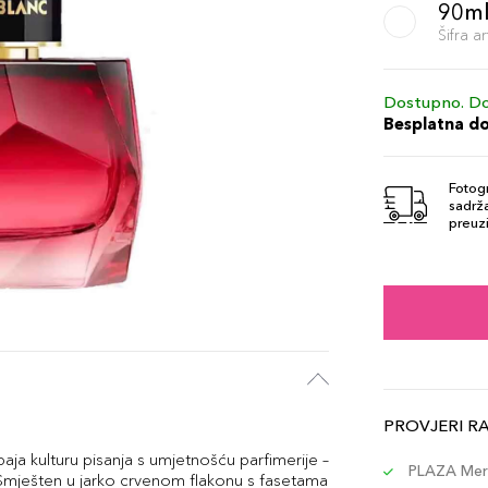
90m
Šifra 
Dostupno. Do
Besplatna d
Fotogr
sadrža
preuzi
PROVJERI R
aja kulturu pisanja s umjetnošću parfimerije –
PLAZA Merc
Smješten u jarko crvenom flakonu s fasetama