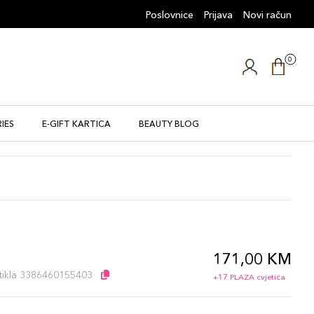
Poslovnice
Prijava
Novi račun
0
IES
E-GIFT KARTICA
BEAUTY BLOG
171,00 KM
l
artikla 3386460155403
+17 PLAZA cvjetića