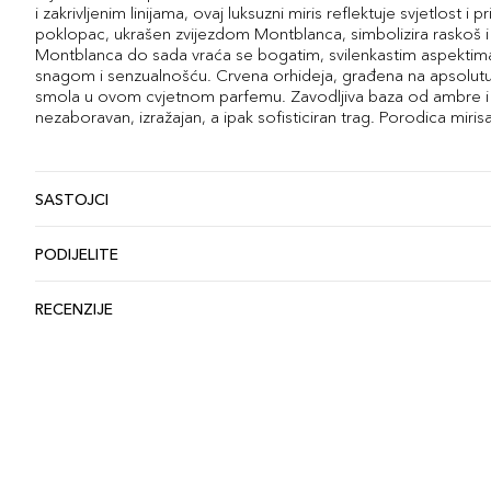
i zakrivljenim linijama, ovaj luksuzni miris reflektuje svjetlost i 
poklopac, ukrašen zvijezdom Montblanca, simbolizira raskoš i e
Montblanca do sada vraća se bogatim, svilenkastim aspektima 
snagom i senzualnošću. Crvena orhideja, građena na apsolutu v
smola u ovom cvjetnom parfemu. Zavodljiva baza od ambre i dr
nezaboravan, izražajan, a ipak sofisticiran trag. Porodica miris
SASTOJCI
PODIJELITE
RECENZIJE