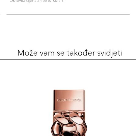
Osnovna cijena 2.466,67 KM / 1 l
Može vam se također svidjeti