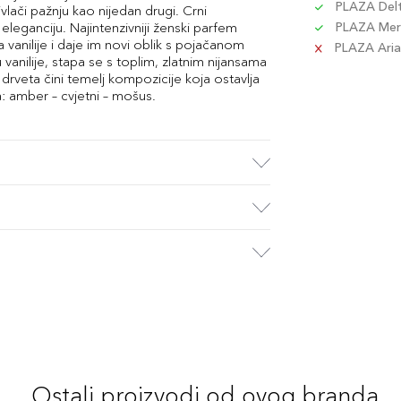
PLAZA Delta
privlači pažnju kao nijedan drugi. Crni
leganciju. Najintenzivniji ženski parfem
PLAZA Merc
vanilije i daje im novi oblik s pojačanom
PLAZA Aria 
anilije, stapa se s toplim, zlatnim nijansama
veta čini temelj kompozicije koja ostavlja
a: amber – cvjetni – mošus.
Ostali proizvodi od ovog branda