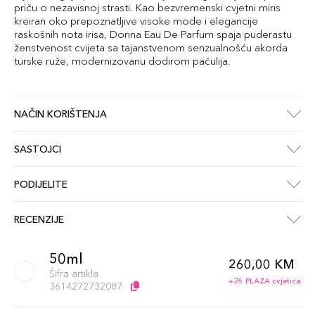
priču o nezavisnoj strasti. Kao bezvremenski cvjetni miris
kreiran oko prepoznatljive visoke mode i elegancije
raskošnih nota irisa, Donna Eau De Parfum spaja puderastu
ženstvenost cvijeta sa tajanstvenom senzualnošću akorda
turske ruže, modernizovanu dodirom pačulija.
NAČIN KORIŠTENJA
SASTOJCI
PODIJELITE
RECENZIJE
50ml
260,00 KM
Šifra artikla
+26 PLAZA cvjetića
3614272732087