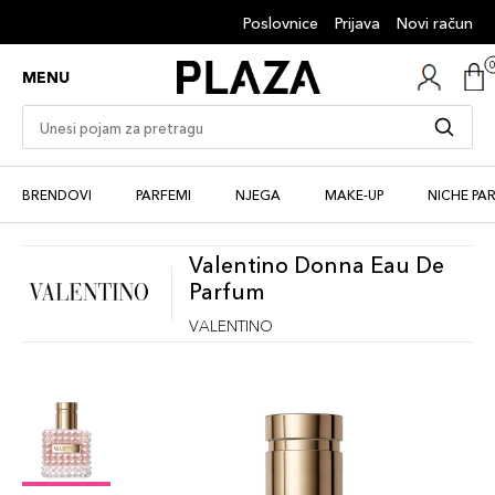
Poslovnice
Prijava
Novi račun
MENU
BRENDOVI
PARFEMI
NJEGA
MAKE-UP
NICHE PA
Valentino Donna Eau De
Parfum
VALENTINO