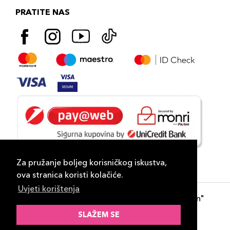
PRATITE NAS
Za pružanje boljeg korisničkog iskustva,
ova stranica koristi kolačiće.
Uvjeti korištenja
Copyright 2026
PLAZA
- "DP Lux Distribution"
d.o.o. Banja Luka
SLAŽEM SE
Razvili
ID-S Consulting d.o.o. Sarajevo