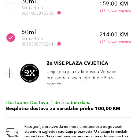
30ml
159,00 KM
Šifra artikla
+16 PLAZA cvjetića
8011003810338
50ml
214,00 KM
Šifra artikla
+21 PLAZA cvjetića
8018365070264
2x VIŠE PLAZA CVJETIĆA
Umjesecu julu uz kupovinu Versace
proizvoda ostvarujete duple Plaza
cvjetiće.
Dostupno. Dostava: 1 do 5 radnih dana
Besplatna dostava za narudžbe preko 100,00 KM
Fotografija proizvoda ne mora u potpunosti odgovarati
stvarnom izgledu i sadržaju proizvoda. U slučaju tehničkih
pogrešaka Plaza parfumerija ne preuzima odgovornost za