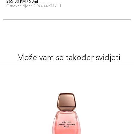
265,00 KM / 50ml
Osnovna cijena 2.944,44 KM / 1 l
Može vam se također svidjeti