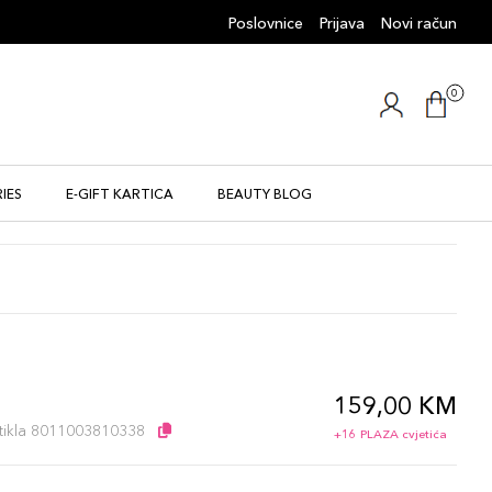
Poslovnice
Prijava
Novi račun
0
IES
E-GIFT KARTICA
BEAUTY BLOG
159,00 KM
l
artikla 8011003810338
+16 PLAZA cvjetića