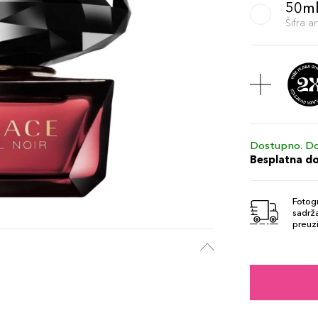
50m
Šifra 
Dostupno. Do
Besplatna d
Fotogr
sadrža
preuzi