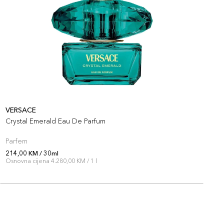
VERSACE
V
Crystal Emerald Eau De Parfum
V
Parfem
S
214,00 KM / 30ml
2
Osnovna cijena 4.280,00 KM / 1 l
O