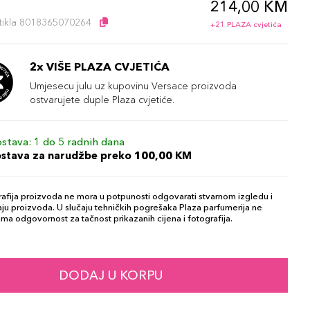
214,00 KM
l
artikla 8018365070264
+21 PLAZA cvjetića
2x VIŠE PLAZA CVJETIĆA
Umjesecu julu uz kupovinu Versace proizvoda
ostvarujete duple Plaza cvjetiće.
stava: 1 do 5 radnih dana
ostava za narudžbe preko 100,00 KM
afija proizvoda ne mora u potpunosti odgovarati stvarnom izgledu i
ju proizvoda. U slučaju tehničkih pogrešaka Plaza parfumerija ne
ma odgovornost za tačnost prikazanih cijena i fotografija.
DODAJ U KORPU