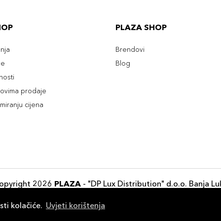
HOP
PLAZA SHOP
enja
Brendovi
ve
Blog
tnosti
slovima prodaje
rmiranju cijena
opyright 2026
PLAZA
- "DP Lux Distribution" d.o.o. Banja Lu
Razvili
ID-S Consulting d.o.o. Sarajevo
sti kolačiće.
Uvjeti korištenja