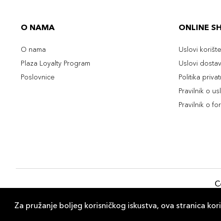
O NAMA
ONLINE S
O nama
Uslovi korišt
Plaza Loyalty Program
Uslovi dosta
Poslovnice
Politika priva
Pravilnik o u
Pravilnik o fo
C
Za pružanje boljeg korisničkog iskustva, ova stranica kori