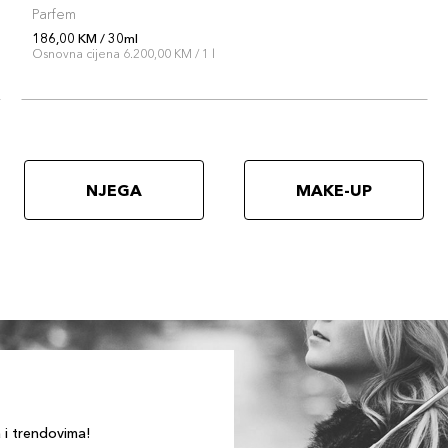
Parfem
186,00 KM / 30ml
Osnovna cijena 6.200,00 KM / 1 l
NJEGA
MAKE-UP
a i trendovima!