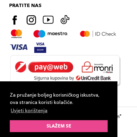
PRATITE NAS
Za pružanje boljeg korisničkog iskustva,
ova stranica koristi kolačiće.
Uvjeti korištenja
Copyright 2026
PLAZA
- "DP Lux Distribution"
d.o.o. Banja Luka
SLAŽEM SE
Razvili
ID-S Consulting d.o.o. Sarajevo