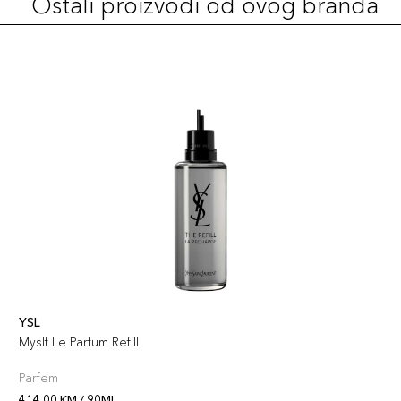
Ostali proizvodi od ovog branda
YSL
Myslf Le Parfum Refill
Parfem
414,00 KM / 90ML