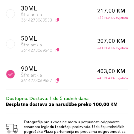
30ML
217,00 KM
Šifra artikla
+22 PLAZA cvjetića
3614273069533
50ML
307,00 KM
Šifra artikla
+31 PLAZA cvjetića
3614273069540
90ML
403,00 KM
Šifra artikla
+40 PLAZA cvjetića
3614273069557
Dostupno. Dostava: 1 do 5 radnih dana
Besplatna dostava za narudžbe preko 100,00 KM
Fotografija proizvoda ne mora u potpunosti odgovarati
stvarnom izgledu i sadržaju proizvoda. U slučaju tehničkih
pogrešaka Plaza parfumerija ne preuzima odgovornost za