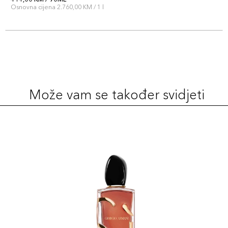
Osnovna cijena 2.760,00 KM / 1 l
Može vam se također svidjeti