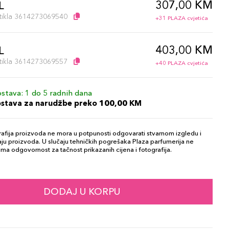
307,00 KM
L
artikla 3614273069540
+31 PLAZA cvjetića
403,00 KM
L
artikla 3614273069557
+40 PLAZA cvjetića
stava: 1 do 5 radnih dana
ostava za narudžbe preko 100,00 KM
afija proizvoda ne mora u potpunosti odgovarati stvarnom izgledu i
ju proizvoda. U slučaju tehničkih pogrešaka Plaza parfumerija ne
ma odgovornost za tačnost prikazanih cijena i fotografija.
DODAJ U KORPU