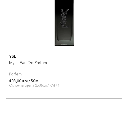
YSL
Myslf Eau De Parfum
Parfem
403,00 KM / 50ML
Osnovna cijena 2.686,67 KM / 1 l