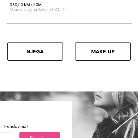
360,00 KM / 50ML
Osnovna cijena 3.600,00 KM / 1 l
NJEGA
MAKE-UP
a i trendovima!