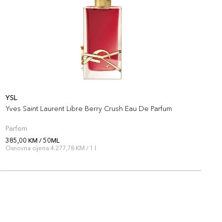
YSL
Y
Yves Saint Laurent Libre Berry Crush Eau De Parfum
L
Parfem
P
385,00 KM / 50ML
3
Osnovna cijena 4.277,78 KM / 1 l
O