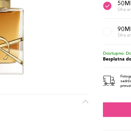
50M
Šifra 
90M
Šifra 
Dostupno. Do
Besplatna d
Fotogr
sadrža
preuzi