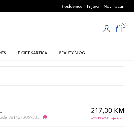
Poslovnice
Prijava
Novi račun
0
IES
E-GIFT KARTICA
BEAUTY BLOG
217,00 KM
L
artikla 3614273069533
+22 PLAZA cvjetića