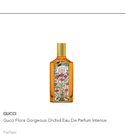
GUCCI
M
Gucci Flora Gorgeous Orchid Eau De Parfum Intense
M
Parfem
P