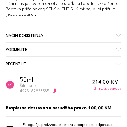
Lični miris je stvoren da otkrije uređenu ljepotu svake žene.
Poetska priča novog SENSAI THE SILK mirisa, budi priču o
ljepoti života u v
NAČIN KORIŠTENJA
PODIJELITE
RECENZIJE
50ml
214,00 KM
Šifra artikla
+21 PLAZA cvjetića
4973167928585
Besplatna dostava za narudžbe preko 100,00 KM
Fotografija proizvoda ne mora u potpunosti odgovarati