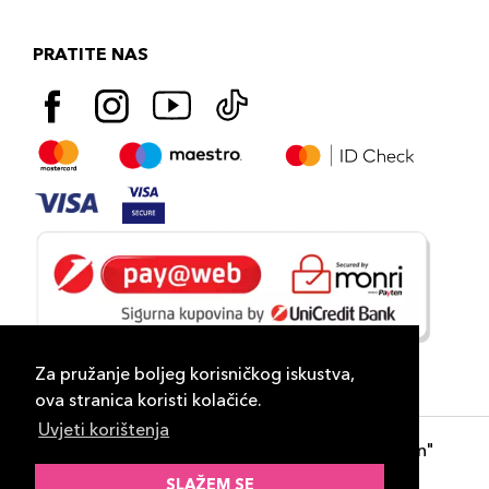
PRATITE NAS
Za pružanje boljeg korisničkog iskustva,
ova stranica koristi kolačiće.
Uvjeti korištenja
Copyright 2026
PLAZA
- "DP Lux Distribution"
d.o.o. Banja Luka
SLAŽEM SE