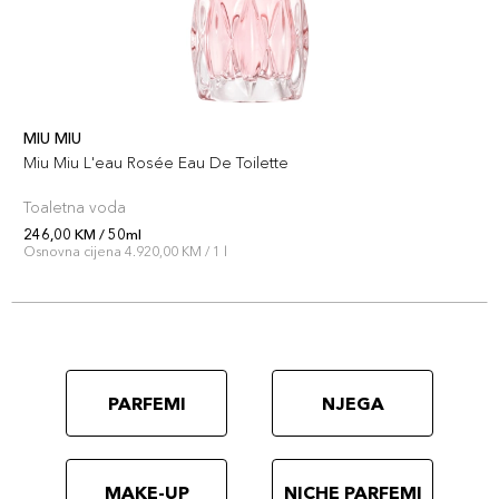
MIU MIU
Miu Miu L'eau Rosée Eau De Toilette
Toaletna voda
246,00 KM / 50ml
Osnovna cijena 4.920,00 KM / 1 l
PARFEMI
NJEGA
MAKE-UP
NICHE PARFEMI