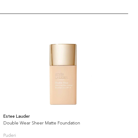
Estee Lauder
C
Double Wear Sheer Matte Foundation
S
Puderi
P