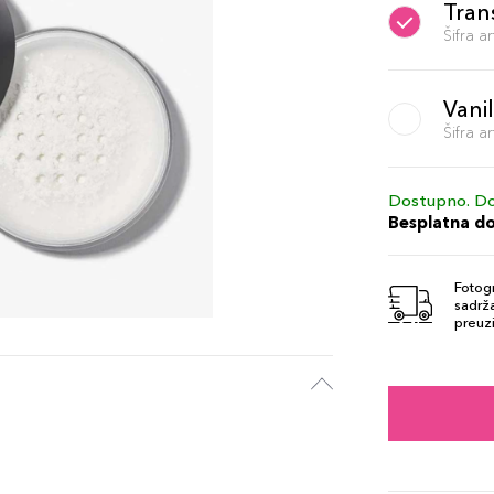
Tran
Šifra 
Vanil
Šifra 
Dostupno. Do
Besplatna d
Fotogr
sadrža
preuzi