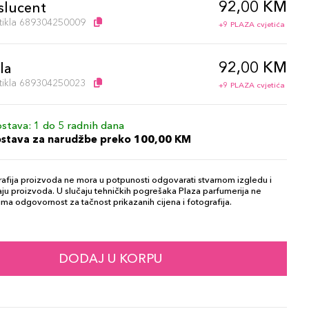
92,00 KM
slucent
artikla 689304250009
+9 PLAZA cvjetića
92,00 KM
la
artikla 689304250023
+9 PLAZA cvjetića
stava: 1 do 5 radnih dana
ostava za narudžbe preko 100,00 KM
afija proizvoda ne mora u potpunosti odgovarati stvarnom izgledu i
ju proizvoda. U slučaju tehničkih pogrešaka Plaza parfumerija ne
ma odgovornost za tačnost prikazanih cijena i fotografija.
DODAJ U KORPU