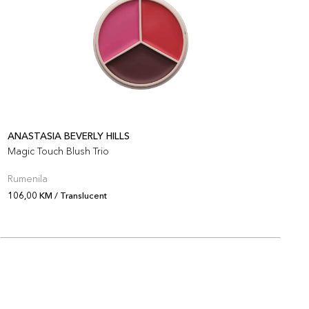
ANASTASIA BEVERLY HILLS
A
Magic Touch Blush Trio
M
Rumenila
R
106,00 KM / Translucent
1