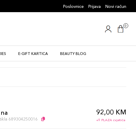
Poslovnice
Prijava
Novi račun
0
IES
E-GIFT KARTICA
BEAUTY BLOG
92,00 KM
ana
artikla 689304250016
+9 PLAZA cvjetića