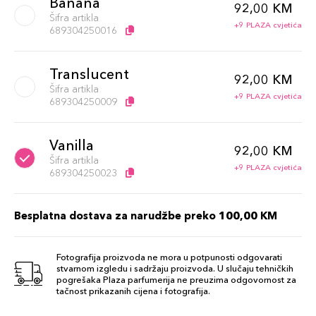
Banana
92,00 KM
Šifra artikla
+9 PLAZA cvjetića
689304250016
Translucent
92,00 KM
Šifra artikla
+9 PLAZA cvjetića
689304250009
Vanilla
92,00 KM
Šifra artikla
+9 PLAZA cvjetića
689304250023
Besplatna dostava za narudžbe preko 100,00 KM
Fotografija proizvoda ne mora u potpunosti odgovarati
stvarnom izgledu i sadržaju proizvoda. U slučaju tehničkih
pogrešaka Plaza parfumerija ne preuzima odgovornost za
tačnost prikazanih cijena i fotografija.