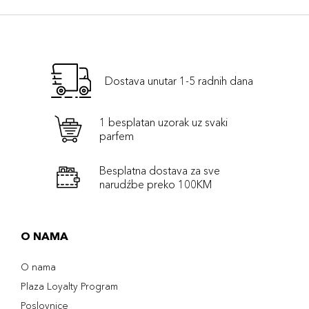
Dostava unutar 1-5 radnih dana
1 besplatan uzorak uz svaki
parfem
Besplatna dostava za sve
narudźbe preko 100KM
O NAMA
O nama
Plaza Loyalty Program
Poslovnice