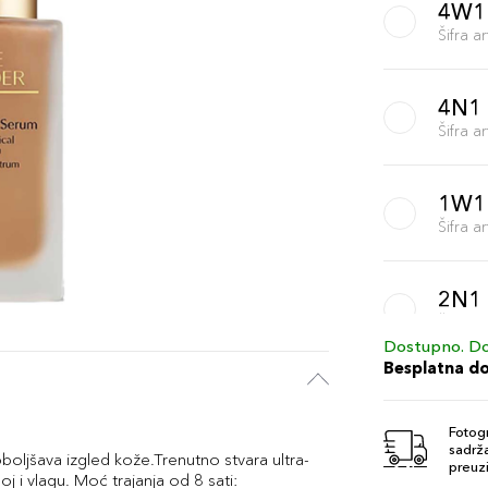
4W1
Šifra 
4N1
Šifra 
1W1
Šifra 
2N1
Šifra 
Dostupno. Do
Besplatna d
3N1
Šifra 
Fotogr
sadrža
Poboljšava izgled kože.Trenutno stvara ultra-
preuzi
j i vlagu. Moć trajanja od 8 sati: