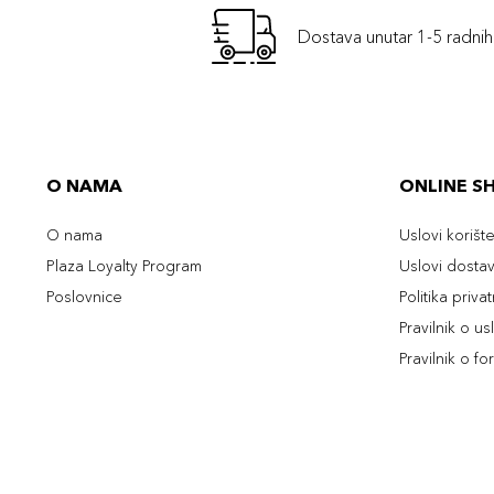
Dostava unutar 1-5 radni
O NAMA
ONLINE S
O nama
Uslovi korišt
Plaza Loyalty Program
Uslovi dosta
Poslovnice
Politika priva
Pravilnik o u
Pravilnik o fo