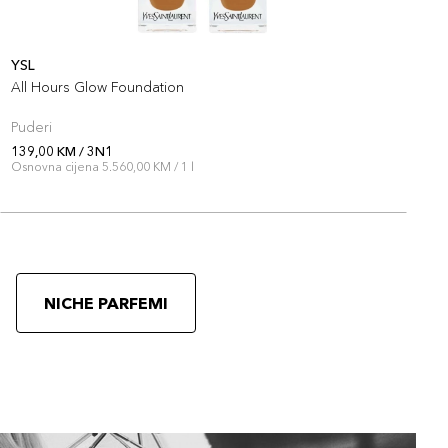
YSL
Y
All Hours Glow Foundation
A
Puderi
P
139,00 KM / 3N1
1
Osnovna cijena 5.560,00 KM / 1 l
O
NICHE PARFEMI