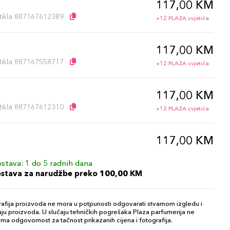
117,00 KM
artikla 887167612389
+12 PLAZA cvjetića
117,00 KM
artikla 887167558717
+12 PLAZA cvjetića
117,00 KM
artikla 887167612310
+12 PLAZA cvjetića
117,00 KM
artikla 887167558786
+12 PLAZA cvjetića
stava: 1 do 5 radnih dana
ostava za narudžbe preko 100,00 KM
117,00 KM
artikla 887167558762
+12 PLAZA cvjetića
afija proizvoda ne mora u potpunosti odgovarati stvarnom izgledu i
ju proizvoda. U slučaju tehničkih pogrešaka Plaza parfumerija ne
ma odgovornost za tačnost prikazanih cijena i fotografija.