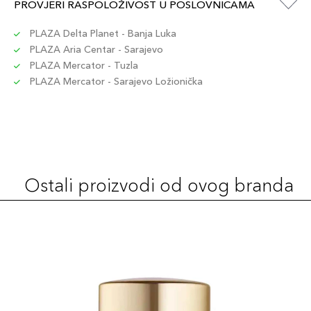
1N1
PROVJERI RASPOLOŽIVOST U POSLOVNICAMA
117,00 KM
Šifra artikla
+12 PLAZA cvjetića
887167612303
PLAZA Delta Planet - Banja Luka
PLAZA Aria Centar - Sarajevo
PLAZA Mercator - Tuzla
2N2
117,00 KM
PLAZA Mercator - Sarajevo Ložionička
Šifra artikla
+12 PLAZA cvjetića
887167612341
Ostali proizvodi od ovog branda