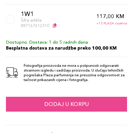
1W1
117,00 KM
Šifra artikla
+12 PLAZA cvjetića
887167612310
Dostupno. Dostava: 1 do 5 radnih dana
2N1
117,00 KM
Besplatna dostava za narudžbe preko 100,00 KM
Šifra artikla
+12 PLAZA cvjetića
887167558786
Fotografija proizvoda ne mora u potpunosti odgovarati
stvarnom izgledu i sadržaju proizvoda. U slučaju tehničkih
3N1
pogrešaka Plaza parfumerija ne preuzima odgovornost za
117,00 KM
tačnost prikazanih cijena i fotografija.
Šifra artikla
+12 PLAZA cvjetića
887167558762
1N2
DODAJ U KORPU
117,00 KM
Šifra artikla
+12 PLAZA cvjetića
887167558823