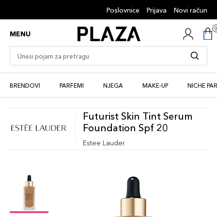
Poslovnice
Prijava
Novi račun
MENU
BRENDOVI
PARFEMI
NJEGA
MAKE-UP
NICHE PA
Futurist Skin Tint Serum
Foundation Spf 20
Estee Lauder