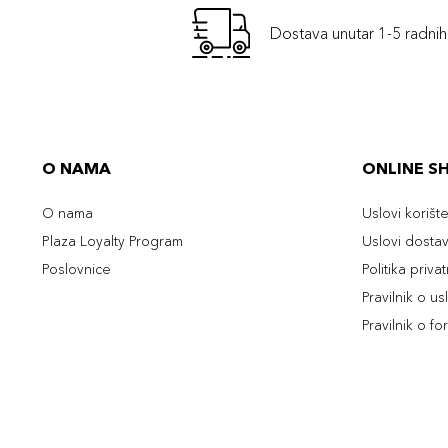
Dostava unutar 1-5 radni
O NAMA
ONLINE S
O nama
Uslovi korišt
Plaza Loyalty Program
Uslovi dosta
Poslovnice
Politika priva
Pravilnik o u
Pravilnik o fo