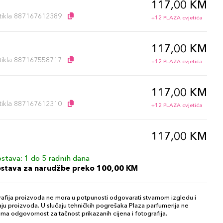
117,00 KM
artikla 887167612389
+12 PLAZA cvjetića
117,00 KM
artikla 887167558717
+12 PLAZA cvjetića
117,00 KM
artikla 887167612310
+12 PLAZA cvjetića
117,00 KM
artikla 887167558786
+12 PLAZA cvjetića
stava: 1 do 5 radnih dana
ostava za narudžbe preko 100,00 KM
117,00 KM
artikla 887167558762
+12 PLAZA cvjetića
afija proizvoda ne mora u potpunosti odgovarati stvarnom izgledu i
ju proizvoda. U slučaju tehničkih pogrešaka Plaza parfumerija ne
ma odgovornost za tačnost prikazanih cijena i fotografija.