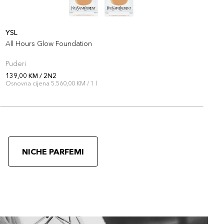
YSL
Y
All Hours Glow Foundation
A
Puderi
P
139,00 KM / 2N2
1
Osnovna cijena 5.560,00 KM / 1 l
O
NICHE PARFEMI