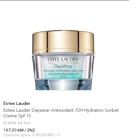
Estee Lauder
E
Estee Lauder Daywear Antioxidant 72H Hydration Sorbet
E
Creme Spf 15
Kreme za lice
R
167,00 KM / 2N2
1
Osnovna cijena 3.340,00 KM / 1 l