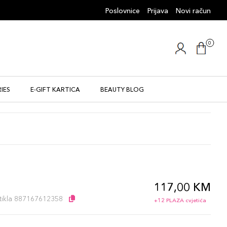
Poslovnice
Prijava
Novi račun
0
IES
E-GIFT KARTICA
BEAUTY BLOG
117,00 KM
artikla 887167612358
+12 PLAZA cvjetića