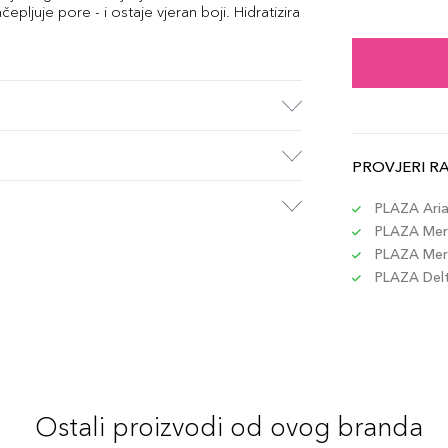
1N2
pljuje pore - i ostaje vjeran boji. Hidratizira
Šifra 
1N1
Šifra 
PROVJERI R
2N2
Šifra 
PLAZA Aria 
PLAZA Merc
PLAZA Merc
PLAZA Delta
Ostali proizvodi od ovog branda