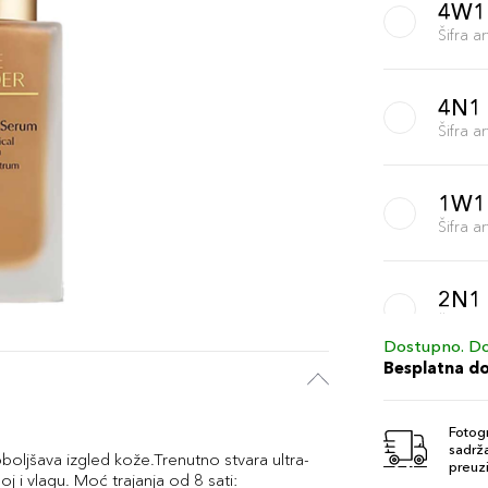
4W1
Šifra 
4N1
Šifra 
1W1
Šifra 
2N1
Šifra 
Dostupno. Do
Besplatna d
3N1
Šifra 
Fotogr
sadrža
Poboljšava izgled kože.Trenutno stvara ultra-
preuzi
j i vlagu. Moć trajanja od 8 sati: