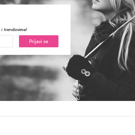
a i trendovima!
Prijavi se