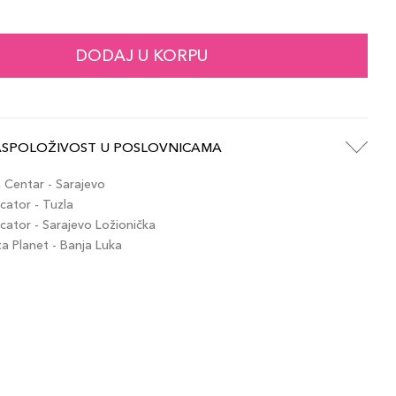
117,00 KM
artikla 887167558823
+12 PLAZA cvjetića
DODAJ U KORPU
117,00 KM
artikla 887167612303
+12 PLAZA cvjetića
ASPOLOŽIVOST U POSLOVNICAMA
117,00 KM
artikla 887167612341
+12 PLAZA cvjetića
Centar - Sarajevo
ator - Tuzla
ator - Sarajevo Ložionička
 Planet - Banja Luka