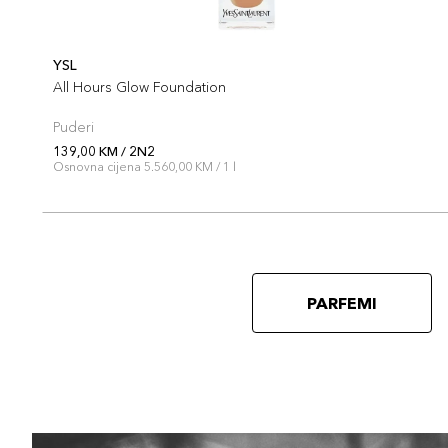
YSL
All Hours Glow Foundation
Puderi
139,00 KM / 2N2
Osnovna cijena 5.560,00 KM / 1 l
PARFEMI