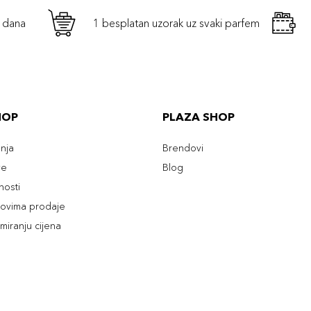
h dana
1 besplatan uzorak uz svaki parfem
HOP
PLAZA SHOP
enja
Brendovi
ve
Blog
tnosti
slovima prodaje
rmiranju cijena