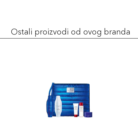
FDT 260
137,00 KM
Šifra artikla
+14 PLAZA cvjetića
729238193536
Ostali proizvodi od ovog branda
FDT 230
137,00 KM
Šifra artikla
+14 PLAZA cvjetića
729238193505
FDT 240
137,00 KM
Šifra artikla
+14 PLAZA cvjetića
729238193512
FDT 320
137,00 KM
Šifra artikla
+14 PLAZA cvjetića
729238193550
FDT 340