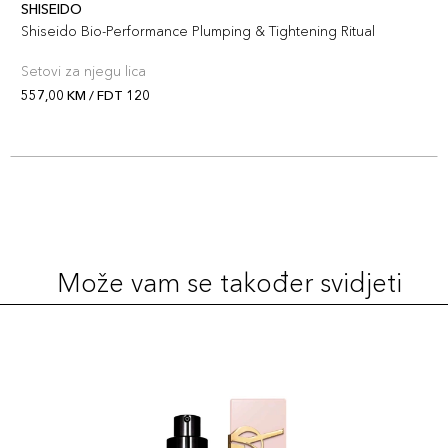
137,00 KM
SHISEIDO
Šifra artikla
+14 PLAZA cvjetića
Shiseido Bio-Performance Plumping & Tightening Ritual
729238193574
Setovi za njegu lica
557,00 KM / FDT 120
Može vam se također svidjeti