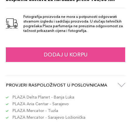
Šifra artikla
+14 PLAZA cvjetića
729238193581
Fotografija proizvoda ne mora u potpunosti odgovarati
stvarnom izgledu i sadržaju proizvoda. U slučaju tehničkih
FDT 120
pogrešaka Plaza parfumerija ne preuzima odgovornost za
137,00 KM
tačnost prikazanih cijena i fotografija.
Šifra artikla
+14 PLAZA cvjetića
729238193437
FDT 360
DODAJ U KORPU
137,00 KM
Šifra artikla
+14 PLAZA cvjetića
729238193598
FDT 310
PROVJERI RASPOLOŽIVOST U POSLOVNICAMA
137,00 KM
Šifra artikla
+14 PLAZA cvjetića
729238193543
PLAZA Delta Planet - Banja Luka
PLAZA Aria Centar - Sarajevo
PLAZA Mercator - Tuzla
FDT 330
137,00 KM
PLAZA Mercator - Sarajevo Ložionička
Šifra artikla
+14 PLAZA cvjetića
729238193567