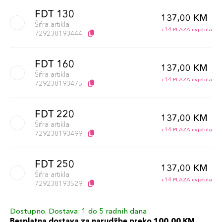
FDT 130
137,00 KM
Šifra artikla
+14 PLAZA cvjetića
729238193444
FDT 160
137,00 KM
Šifra artikla
+14 PLAZA cvjetića
729238193475
FDT 220
137,00 KM
Šifra artikla
+14 PLAZA cvjetića
729238193499
FDT 250
137,00 KM
Šifra artikla
+14 PLAZA cvjetića
729238193529
Dostupno. Dostava: 1 do 5 radnih dana
FDT 350
137,00 KM
Besplatna dostava za narudžbe preko 100,00 KM