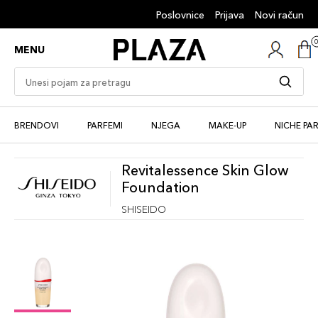
Poslovnice
Prijava
Novi račun
MENU
BRENDOVI
PARFEMI
NJEGA
MAKE-UP
NICHE PA
Revitalessence Skin Glow
Foundation
SHISEIDO