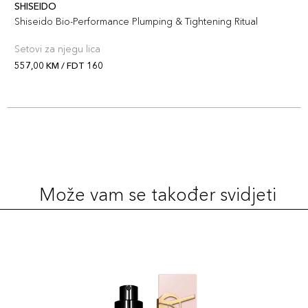
137,00 KM
SHISEIDO
Šifra artikla
+14 PLAZA cvjetića
Shiseido Bio-Performance Plumping & Tightening Ritual
729238193574
Setovi za njegu lica
557,00 KM / FDT 160
Može vam se također svidjeti