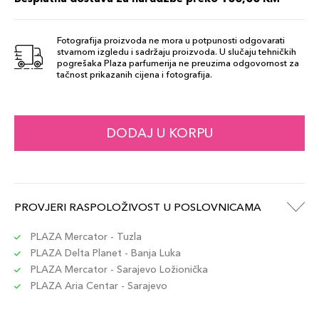
Šifra artikla
+14 PLAZA cvjetića
729238193581
Fotografija proizvoda ne mora u potpunosti odgovarati
stvarnom izgledu i sadržaju proizvoda. U slučaju tehničkih
FDT 120
pogrešaka Plaza parfumerija ne preuzima odgovornost za
137,00 KM
tačnost prikazanih cijena i fotografija.
Šifra artikla
+14 PLAZA cvjetića
729238193437
FDT 360
DODAJ U KORPU
137,00 KM
Šifra artikla
+14 PLAZA cvjetića
729238193598
FDT 310
PROVJERI RASPOLOŽIVOST U POSLOVNICAMA
137,00 KM
Šifra artikla
+14 PLAZA cvjetića
729238193543
PLAZA Mercator - Tuzla
PLAZA Delta Planet - Banja Luka
PLAZA Mercator - Sarajevo Ložionička
FDT 330
137,00 KM
PLAZA Aria Centar - Sarajevo
Šifra artikla
+14 PLAZA cvjetića
729238193567