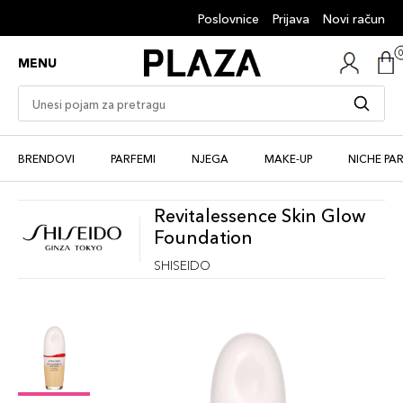
Poslovnice
Prijava
Novi račun
MENU
BRENDOVI
PARFEMI
NJEGA
MAKE-UP
NICHE PA
Revitalessence Skin Glow
Foundation
SHISEIDO