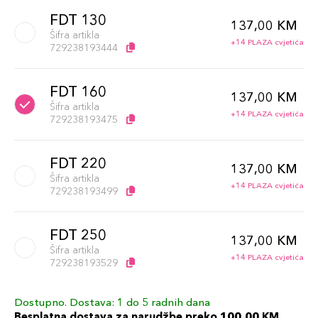
FDT 130
137,00 KM
Šifra artikla
+14 PLAZA cvjetića
729238193444
FDT 160
137,00 KM
Šifra artikla
+14 PLAZA cvjetića
729238193475
FDT 220
137,00 KM
Šifra artikla
+14 PLAZA cvjetića
729238193499
FDT 250
137,00 KM
Šifra artikla
+14 PLAZA cvjetića
729238193529
Dostupno. Dostava: 1 do 5 radnih dana
FDT 350
137,00 KM
Besplatna dostava za narudžbe preko 100,00 KM