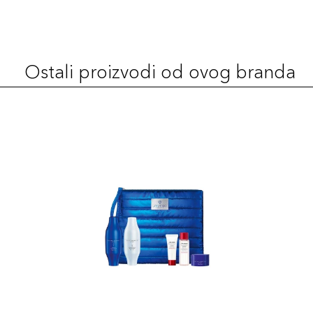
FDT 260
137,00 KM
Šifra artikla
+14 PLAZA cvjetića
729238193536
Ostali proizvodi od ovog branda
FDT 230
137,00 KM
Šifra artikla
+14 PLAZA cvjetića
729238193505
FDT 240
137,00 KM
Šifra artikla
+14 PLAZA cvjetića
729238193512
FDT 320
137,00 KM
Šifra artikla
+14 PLAZA cvjetića
729238193550
FDT 340