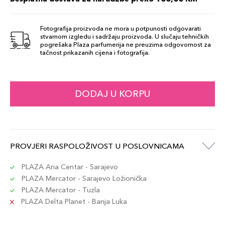
Šifra artikla
+13 PLAZA cvjetića
730852167476
Fotografija proizvoda ne mora u potpunosti odgovarati
stvarnom izgledu i sadržaju proizvoda. U slučaju tehničkih
130
pogrešaka Plaza parfumerija ne preuzima odgovornost za
128,00 KM
tačnost prikazanih cijena i fotografija.
Šifra artikla
+13 PLAZA cvjetića
730852167346
160
DODAJ U KORPU
128,00 KM
Šifra artikla
+13 PLAZA cvjetića
730852167377
160 Shell
PROVJERI RASPOLOŽIVOST U POSLOVNICAMA
131,00 KM
Šifra artikla
+13 PLAZA cvjetića
729238215993
PLAZA Aria Centar - Sarajevo
PLAZA Mercator - Sarajevo Ložionička
PLAZA Mercator - Tuzla
330 Bamboo
131,00 KM
PLAZA Delta Planet - Banja Luka
Šifra artikla
+13 PLAZA cvjetića
729238216983