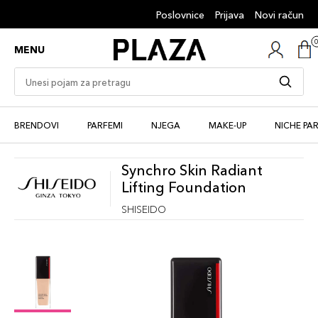
Poslovnice
Prijava
Novi račun
MENU
BRENDOVI
PARFEMI
NJEGA
MAKE-UP
NICHE PA
Synchro Skin Radiant
Lifting Foundation
SHISEIDO