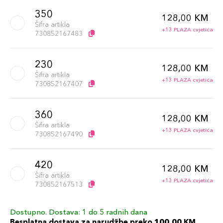
350
128,00 KM
Šifra artikla
+13 PLAZA cvjetića
730852167483
230
128,00 KM
Šifra artikla
+13 PLAZA cvjetića
730852167407
360
128,00 KM
Šifra artikla
+13 PLAZA cvjetića
730852167490
420
128,00 KM
Šifra artikla
+13 PLAZA cvjetića
730852167513
Dostupno. Dostava: 1 do 5 radnih dana
340
128,00 KM
Besplatna dostava za narudžbe preko 100,00 KM