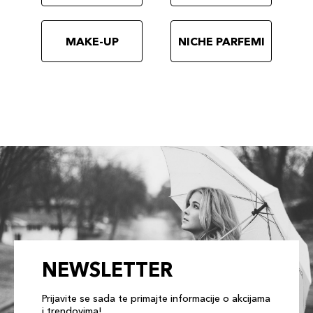
210 Birch
131,00 KM
Šifra artikla
+13 PLAZA cvjetića
729238216006
MAKE-UP
NICHE PARFEMI
NEWSLETTER
Prijavite se sada te primajte informacije o akcijama
i trendovima!