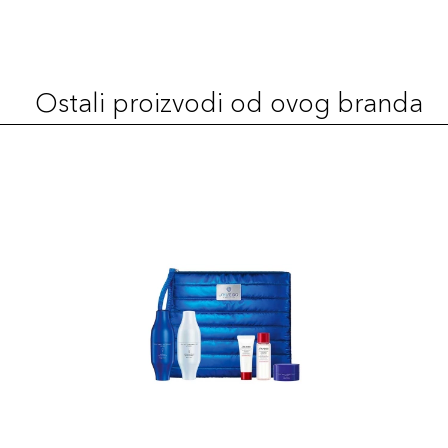
130 Opal
131,00 KM
Šifra artikla
+13 PLAZA cvjetića
729238215962
Ostali proizvodi od ovog branda
240 Quartz
131,00 KM
Šifra artikla
+13 PLAZA cvjetića
729238216440
220 Linen
131,00 KM
Šifra artikla
+13 PLAZA cvjetića
729238216426
340 Oak
131,00 KM
Šifra artikla
+13 PLAZA cvjetića
729238216990
320 Pine