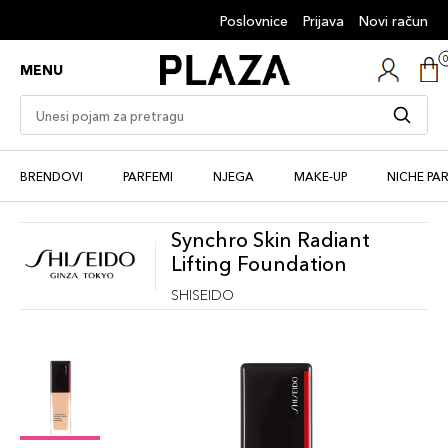
Poslovnice
Prijava
Novi račun
MENU
BRENDOVI
PARFEMI
NJEGA
MAKE-UP
NICHE PA
Synchro Skin Radiant
Lifting Foundation
SHISEIDO