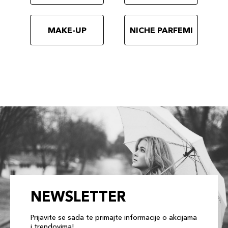
210 Birch
131,00 KM
Šifra artikla
+13 PLAZA cvjetića
729238216006
MAKE-UP
NICHE PARFEMI
NEWSLETTER
Prijavite se sada te primajte informacije o akcijama
i trendovima!