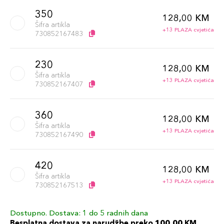
350
128,00 KM
Šifra artikla
+13 PLAZA cvjetića
730852167483
230
128,00 KM
Šifra artikla
+13 PLAZA cvjetića
730852167407
360
128,00 KM
Šifra artikla
+13 PLAZA cvjetića
730852167490
420
128,00 KM
Šifra artikla
+13 PLAZA cvjetića
730852167513
Dostupno. Dostava: 1 do 5 radnih dana
340
128,00 KM
Besplatna dostava za narudžbe preko 100,00 KM