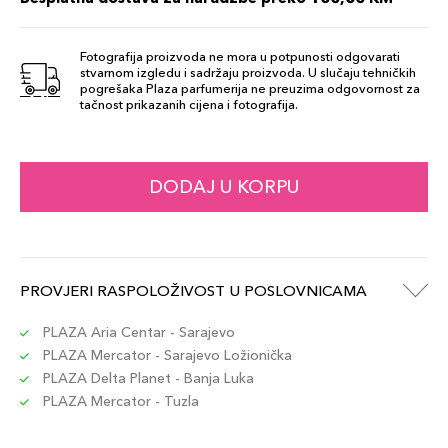
Šifra artikla
+13 PLAZA cvjetića
730852167476
Fotografija proizvoda ne mora u potpunosti odgovarati
stvarnom izgledu i sadržaju proizvoda. U slučaju tehničkih
130
pogrešaka Plaza parfumerija ne preuzima odgovornost za
128,00 KM
tačnost prikazanih cijena i fotografija.
Šifra artikla
+13 PLAZA cvjetića
730852167346
160
DODAJ U KORPU
128,00 KM
Šifra artikla
+13 PLAZA cvjetića
730852167377
160 Shell
PROVJERI RASPOLOŽIVOST U POSLOVNICAMA
131,00 KM
Šifra artikla
+13 PLAZA cvjetića
729238215993
PLAZA Aria Centar - Sarajevo
PLAZA Mercator - Sarajevo Ložionička
PLAZA Delta Planet - Banja Luka
330 Bamboo
131,00 KM
PLAZA Mercator - Tuzla
Šifra artikla
+13 PLAZA cvjetića
729238216983