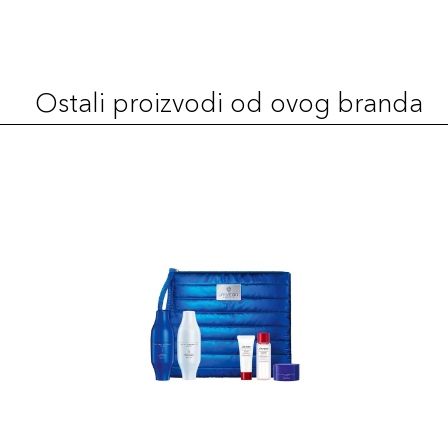
130 Opal
131,00 KM
Šifra artikla
+13 PLAZA cvjetića
729238215962
Ostali proizvodi od ovog branda
240 Quartz
131,00 KM
Šifra artikla
+13 PLAZA cvjetića
729238216440
220 Linen
131,00 KM
Šifra artikla
+13 PLAZA cvjetića
729238216426
340 Oak
131,00 KM
Šifra artikla
+13 PLAZA cvjetića
729238216990
320 Pine