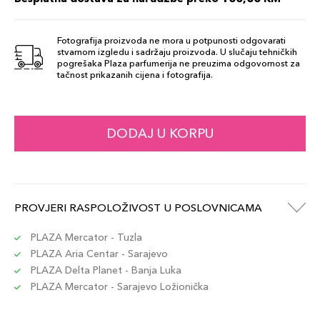
Šifra artikla
+13 PLAZA cvjetića
729238217799
Fotografija proizvoda ne mora u potpunosti odgovarati
stvarnom izgledu i sadržaju proizvoda. U slučaju tehničkih
260 Cashmere
pogrešaka Plaza parfumerija ne preuzima odgovornost za
131,00 KM
tačnost prikazanih cijena i fotografija.
Šifra artikla
+13 PLAZA cvjetića
729238217720
140 Porcelain
DODAJ U KORPU
131,00 KM
Šifra artikla
+13 PLAZA cvjetića
729238217577
250 Sand
PROVJERI RASPOLOŽIVOST U POSLOVNICAMA
131,00 KM
Šifra artikla
+13 PLAZA cvjetića
729238217713
PLAZA Mercator - Tuzla
PLAZA Aria Centar - Sarajevo
PLAZA Delta Planet - Banja Luka
310 Silk
131,00 KM
PLAZA Mercator - Sarajevo Ložionička
Šifra artikla
+13 PLAZA cvjetića
729238217744