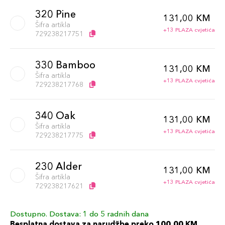
320 Pine
131,00 KM
Šifra artikla
+13 PLAZA cvjetića
729238217751
330 Bamboo
131,00 KM
Šifra artikla
+13 PLAZA cvjetića
729238217768
340 Oak
131,00 KM
Šifra artikla
+13 PLAZA cvjetića
729238217775
230 Alder
131,00 KM
Šifra artikla
+13 PLAZA cvjetića
729238217621
Dostupno. Dostava: 1 do 5 radnih dana
360 Citrine
131,00 KM
Besplatna dostava za narudžbe preko 100,00 KM