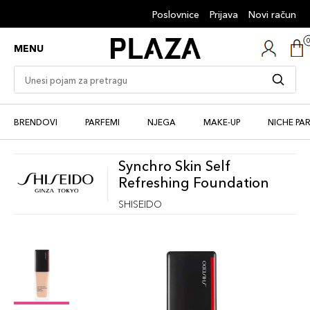
Poslovnice
Prijava
Novi račun
MENU
BRENDOVI
PARFEMI
NJEGA
MAKE-UP
NICHE PA
Synchro Skin Self
Refreshing Foundation
SHISEIDO