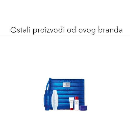
350 Maple
131,00 KM
Šifra artikla
+13 PLAZA cvjetića
729238217782
Ostali proizvodi od ovog branda
150 Lace
131,00 KM
Šifra artikla
+13 PLAZA cvjetića
729238217584