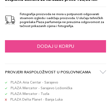
Šifra artikla
+13 PLAZA cvjetića
729238217799
Fotografija proizvoda ne mora u potpunosti odgovarati
stvarnom izgledu i sadržaju proizvoda. U slučaju tehničkih
260 Cashmere
pogrešaka Plaza parfumerija ne preuzima odgovornost za
131,00 KM
tačnost prikazanih cijena i fotografija.
Šifra artikla
+13 PLAZA cvjetića
729238217720
140 Porcelain
DODAJ U KORPU
131,00 KM
Šifra artikla
+13 PLAZA cvjetića
729238217577
250 Sand
PROVJERI RASPOLOŽIVOST U POSLOVNICAMA
131,00 KM
Šifra artikla
+13 PLAZA cvjetića
729238217713
PLAZA Aria Centar - Sarajevo
PLAZA Mercator - Sarajevo Ložionička
PLAZA Mercator - Tuzla
310 Silk
131,00 KM
PLAZA Delta Planet - Banja Luka
Šifra artikla
+13 PLAZA cvjetića
729238217744