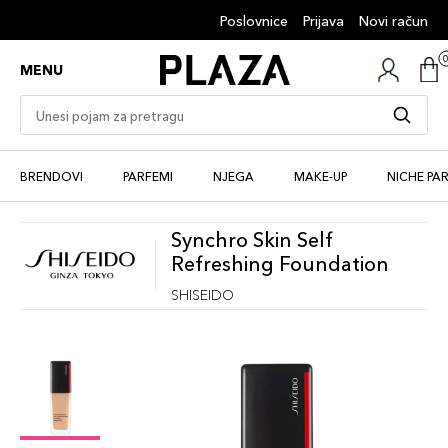
Poslovnice
Prijava
Novi račun
MENU
BRENDOVI
PARFEMI
NJEGA
MAKE-UP
NICHE PA
Synchro Skin Self
Refreshing Foundation
SHISEIDO