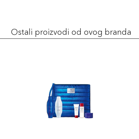
350 Maple
131,00 KM
Šifra artikla
+13 PLAZA cvjetića
729238217782
Ostali proizvodi od ovog branda
150 Lace
131,00 KM
Šifra artikla
+13 PLAZA cvjetića
729238217584