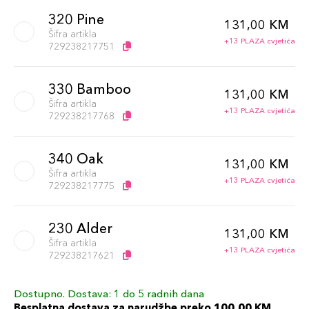
320 Pine
131,00 KM
Šifra artikla
+13 PLAZA cvjetića
729238217751
330 Bamboo
131,00 KM
Šifra artikla
+13 PLAZA cvjetića
729238217768
340 Oak
131,00 KM
Šifra artikla
+13 PLAZA cvjetića
729238217775
230 Alder
131,00 KM
Šifra artikla
+13 PLAZA cvjetića
729238217621
Dostupno. Dostava: 1 do 5 radnih dana
360 Citrine
131,00 KM
Besplatna dostava za narudžbe preko 100,00 KM