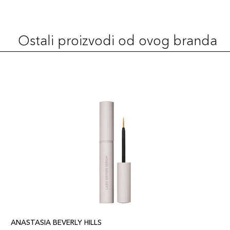
Ebony
69,00 KM
Šifra artikla
+7 PLAZA cvjetića
689304044042
Ostali proizvodi od ovog branda
Medium Brown
69,00 KM
Šifra artikla
+7 PLAZA cvjetića
689304044066
Chocolate
69,00 KM
Šifra artikla
+7 PLAZA cvjetića
689304044080
ANASTASIA BEVERLY HILLS