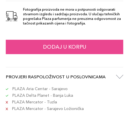
Fotografija proizvoda ne mora u potpunosti odgovarati
stvarnom izgledu i sadržaju proizvoda. U slučaju tehničkih
Caramel
pogrešaka Plaza parfumerija ne preuzima odgovornost za
69,00 KM
tačnost prikazanih cijena i fotografija.
Šifra artikla
+7 PLAZA cvjetića
689304044035
Granite
DODAJ U KORPU
69,00 KM
Šifra artikla
+7 PLAZA cvjetića
689304044059
Dark Brown
PROVJERI RASPOLOŽIVOST U POSLOVNICAMA
69,00 KM
Šifra artikla
+7 PLAZA cvjetića
689304044097
PLAZA Aria Centar - Sarajevo
PLAZA Delta Planet - Banja Luka
PLAZA Mercator - Tuzla
Strawburn
69,00 KM
PLAZA Mercator - Sarajevo Ložionička
Šifra artikla
+7 PLAZA cvjetića
689304044127