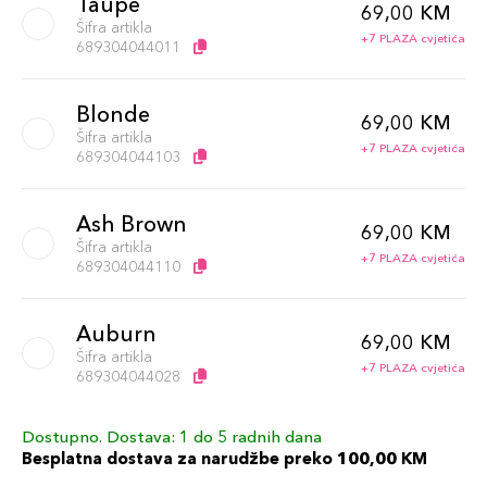
Taupe
69,00 KM
Šifra artikla
+7 PLAZA cvjetića
689304044011
Blonde
69,00 KM
Šifra artikla
+7 PLAZA cvjetića
689304044103
Ash Brown
69,00 KM
Šifra artikla
+7 PLAZA cvjetića
689304044110
Auburn
69,00 KM
Šifra artikla
+7 PLAZA cvjetića
689304044028
Dostupno. Dostava: 1 do 5 radnih dana
Soft Brown
69,00 KM
Besplatna dostava za narudžbe preko 100,00 KM
Šifra artikla
+7 PLAZA cvjetića
689304044073