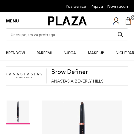
Poslovnice
Prijava
Novi račun
MENU
BRENDOVI
PARFEMI
NJEGA
MAKE-UP
NICHE PA
Brow Definer
ANASTASIA BEVERLY HILLS