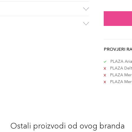
Gran
Šifra 
Dark
Šifra 
PROVJERI R
Stra
Šifra 
PLAZA Aria 
PLAZA Delta
PLAZA Merc
Ebo
PLAZA Merca
Šifra 
Med
Šifra 
Ostali proizvodi od ovog branda
Choc