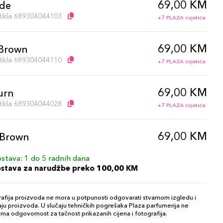
69,00 KM
de
artikla 689304044103
+7 PLAZA cvjetića
69,00 KM
Brown
artikla 689304044110
+7 PLAZA cvjetića
69,00 KM
urn
artikla 689304044028
+7 PLAZA cvjetića
69,00 KM
 Brown
artikla 689304044073
+7 PLAZA cvjetića
stava: 1 do 5 radnih dana
ostava za narudžbe preko 100,00 KM
69,00 KM
mel
artikla 689304044035
+7 PLAZA cvjetića
afija proizvoda ne mora u potpunosti odgovarati stvarnom izgledu i
ju proizvoda. U slučaju tehničkih pogrešaka Plaza parfumerija ne
ma odgovornost za tačnost prikazanih cijena i fotografija.