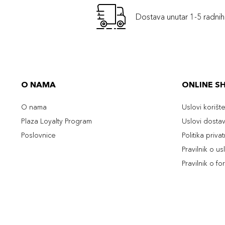
Dostava unutar 1-5 radni
O NAMA
ONLINE S
O nama
Uslovi korišt
Plaza Loyalty Program
Uslovi dosta
Poslovnice
Politika priva
Pravilnik o u
Pravilnik o fo