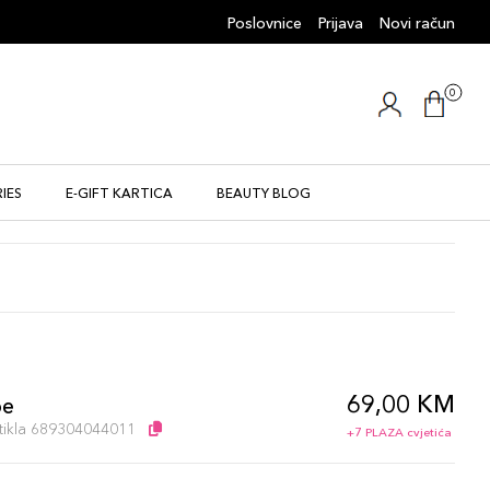
Poslovnice
Prijava
Novi račun
0
IES
E-GIFT KARTICA
BEAUTY BLOG
69,00 KM
pe
artikla 689304044011
+7 PLAZA cvjetića