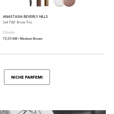
ANASTASIA BEVERLY HILLS
A
Set F&F Brow Trio
S
Olovke
O
72,00 KM / Medium Brown
7
NICHE PARFEMI