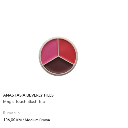
artikla 689304044080
+7 PLAZA cvjetića
ANASTASIA BEVERLY HILLS
A
Magic Touch Blush Trio
M
Rumenila
R
106,00 KM / Medium Brown
1