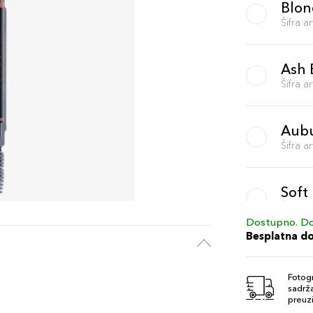
Blon
Šifra 
Ash 
Šifra 
Aub
Šifra 
Soft
Šifra 
Dostupno. Do
Besplatna d
Cara
Šifra 
Fotogr
sadrža
preuzi