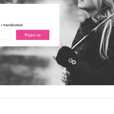
a i trendovima!
Prijavi se