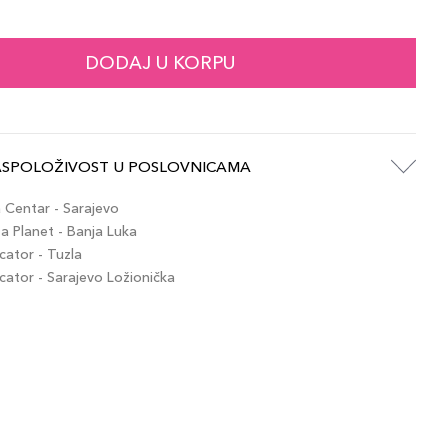
69,00 KM
ite
artikla 689304044059
+7 PLAZA cvjetića
DODAJ U KORPU
69,00 KM
 Brown
artikla 689304044097
+7 PLAZA cvjetića
ASPOLOŽIVOST U POSLOVNICAMA
69,00 KM
wburn
artikla 689304044127
+7 PLAZA cvjetića
Centar - Sarajevo
 Planet - Banja Luka
ator - Tuzla
69,00 KM
ny
tor - Sarajevo Ložionička
artikla 689304044042
+7 PLAZA cvjetića
69,00 KM
ium Brown
artikla 689304044066
+7 PLAZA cvjetića
69,00 KM
olate