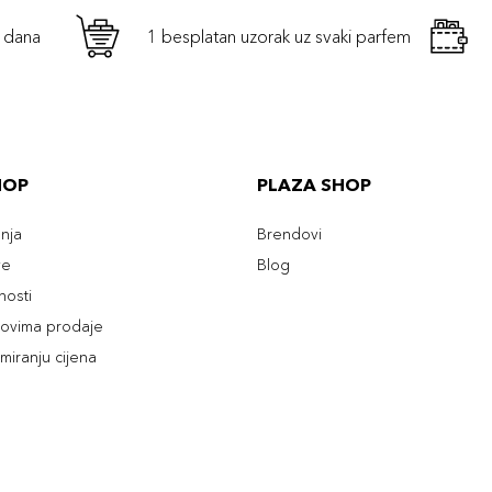
h dana
1 besplatan uzorak uz svaki parfem
HOP
PLAZA SHOP
enja
Brendovi
ve
Blog
tnosti
slovima prodaje
rmiranju cijena