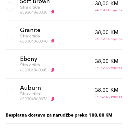
Soft Brown
38,00 KM
Šifra artikla
+4 PLAZA cvjetića
689304860338
Granite
38,00 KM
Šifra artikla
+4 PLAZA cvjetića
689304860390
Ebony
38,00 KM
Šifra artikla
+4 PLAZA cvjetića
689304860345
Auburn
38,00 KM
Šifra artikla
+4 PLAZA cvjetića
689304860376
Besplatna dostava za narudžbe preko 100,00 KM
Taupe
38,00 KM
Šifra artikla
+4 PLAZA cvjetića
689304860307