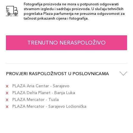
Fotografija proizvoda ne mora u potpunosti odgovarati
stvarnom izgledu i sadržaju proizvoda. U slučaju tehničkih
pogrešaka Plaza parfumerija ne preuzima odgovornost za
Dark Brown
tačnost prikazanih cijena i fotografija.
38,00 KM
Šifra artikla
+4 PLAZA cvjetića
689304860321
TRENUTNO NERASPOLOŽIVO
Medium Brown
38,00 KM
Šifra artikla
+4 PLAZA cvjetića
689304860314
PROVJERI RASPOLOŽIVOST U POSLOVNICAMA
PLAZA Aria Centar - Sarajevo
PLAZA Delta Planet - Banja Luka
PLAZA Mercator - Tuzla
PLAZA Mercator - Sarajevo Ložionička